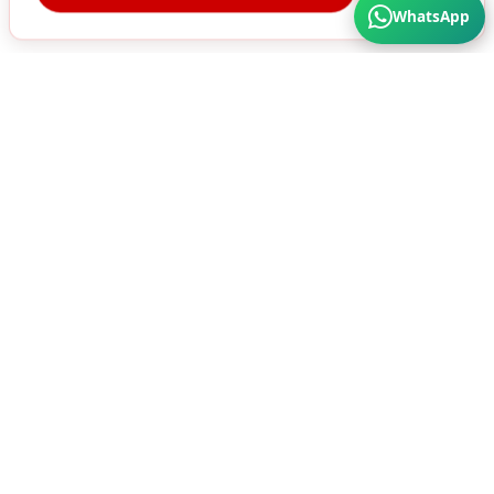
WhatsApp
Türkiye'nin Her Köşesine Hizmet Veriyoruz. Üstün
Kalite ve Cazip Fiyatlar için bize ulaşın...
SÜRA MATBAA AMBALAJ SAN. A.Ş
HIZMETLERIMIZ
ÜRÜNLER
Karton Kutu
Ambalaj