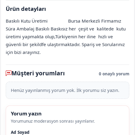
Ürün detayları
Baskılı Kutu Üretimi
Bursa Merkezli Firmamız
Aksaray
Ortaköy
Şehit Mehmet Ali (Çiftevi Köyü)
[mahalle_mahallesi]
Süra Ambalaj Baskılı Baskısız her çeşit ve kalitede kutu
üretimi yapmakta olup,Türkiyenin her iline hızlı ve
güvenli bir şekildfe ulaştırmaktadır. Spariş ve Sorularınız
için bizi arayınız.
Müşteri yorumları
0 onaylı yorum
Henüz yayınlanmış yorum yok. İlk yorumu siz yazın.
Yorum yazın
Yorumunuz moderasyon sonrası yayınlanır.
Ad Soyad