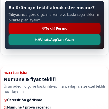
Bu ürün için teklif almak ister misiniz?
İhtiyacınıza göre ölçü, malzeme ve baskı seçeneklerini
birlikte planlayalım.
Teklif Formu
WhatsApp’tan Yazın
HIZLI ILETIŞIM
Numune & fiyat teklifi
Ürün adedi, ölçü ve baskı ihtiyacınızı paylaşın; size özel teklifi
hazırlayalım.
Ücretsiz ön görüşme
Numune / prova seçeneği