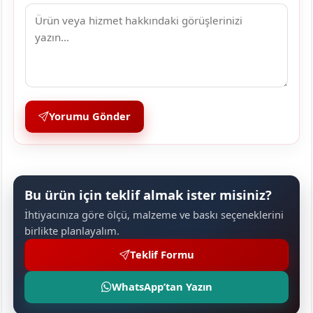
Yorumu Gönder
Bu ürün için teklif almak ister misiniz?
İhtiyacınıza göre ölçü, malzeme ve baskı seçeneklerini
birlikte planlayalım.
Teklif Formu
WhatsApp’tan Yazın