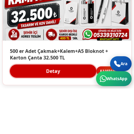
500 er Adet Çakmak+Kalem+A5 Bloknot +
Karton Çanta 32.500 TL
Ara
Detay
KAMPANYA
WhatsApp
Türkiye'nin Her Köşesine Hizmet Veriyoruz. Üstün
Kalite ve Cazip Fiyatlar için bize ulaşın...