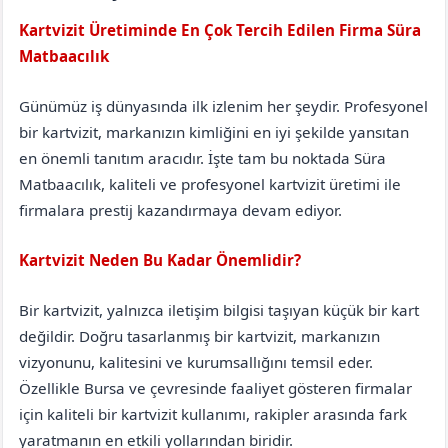
Kartvizit Üretiminde En Çok Tercih Edilen Firma Süra
Matbaacılık
Erzincan
Çayırlı
Günümüz iş dünyasında ilk izlenim her şeydir. Profesyonel
bir kartvizit, markanızın kimliğini en iyi şekilde yansıtan
en önemli tanıtım aracıdır. İşte tam bu noktada Süra
Matbaacılık, kaliteli ve profesyonel kartvizit üretimi ile
firmalara prestij kazandırmaya devam ediyor.
Kartvizit Neden Bu Kadar Önemlidir?
Bir kartvizit, yalnızca iletişim bilgisi taşıyan küçük bir kart
değildir. Doğru tasarlanmış bir kartvizit, markanızın
vizyonunu, kalitesini ve kurumsallığını temsil eder.
Özellikle Bursa ve çevresinde faaliyet gösteren firmalar
için kaliteli bir kartvizit kullanımı, rakipler arasında fark
yaratmanın en etkili yollarından biridir.