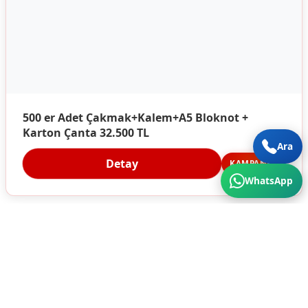
500 er Adet Çakmak+Kalem+A5 Bloknot +
Karton Çanta 32.500 TL
Ara
Detay
KAMPANYA
WhatsApp
Türkiye'nin Her Köşesine Hizmet Veriyoruz. Üstün
Kalite ve Cazip Fiyatlar için bize ulaşın...