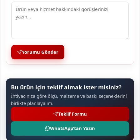
Yorumu Gönder
Bu ürün için teklif almak ister misiniz?
İhtiyacınıza göre ölçü, malzeme ve baskı seçeneklerini
birlikte planlayalım.
Teklif Formu
WhatsApp’tan Yazın