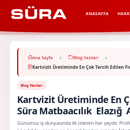
ANASAYFA
HAKK
Ana Sayfa
Blog Yazıları
Kartvizit Üretiminde En Çok Tercih Edilen 
Blog Yazıları
Kartvizit Üretiminde En Ç
Süra Matbaacılık Elazığ
Günümüz iş dünyasında ilk izlenim her şeydir. Profe