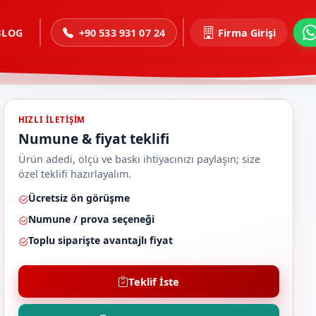
BLOG
+90 533 931 07 24
Firma Girişi
HIZLI ILETIŞIM
Numune & fiyat teklifi
Ürün adedi, ölçü ve baskı ihtiyacınızı paylaşın; size
özel teklifi hazırlayalım.
Ücretsiz ön görüşme
Numune / prova seçeneği
Toplu siparişte avantajlı fiyat
Teklif İste