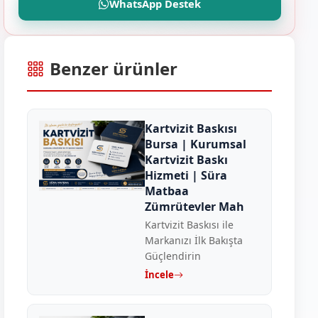
WhatsApp Destek
Benzer ürünler
Kartvizit Baskısı
Bursa | Kurumsal
Kartvizit Baskı
Hizmeti | Süra
Matbaa
Zümrütevler Mah
Kartvizit Baskısı ile
Markanızı İlk Bakışta
Güçlendirin
İncele