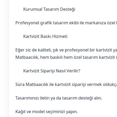
Kurumsal Tasarım Desteği
Elazığ
Ağın
Profesyonel grafik tasarım ekibi ile markanıza özel ka
Kartvizit Baskı Hizmeti
Elazığ
Ağın
Eğer siz de kaliteli, şık ve profesyonel bir kartvizit
Matbaacılık, hem baskılı hem özel tasarım kartvizit ü
Kartvizit Siparişi Nasıl Verilir?
Elazığ
Ağın
Süra Matbaacılık ile kartvizit siparişi vermek oldukça
Tasarımınızı iletin ya da tasarım desteği alın.
Kağıt ve model seçiminizi yapın.