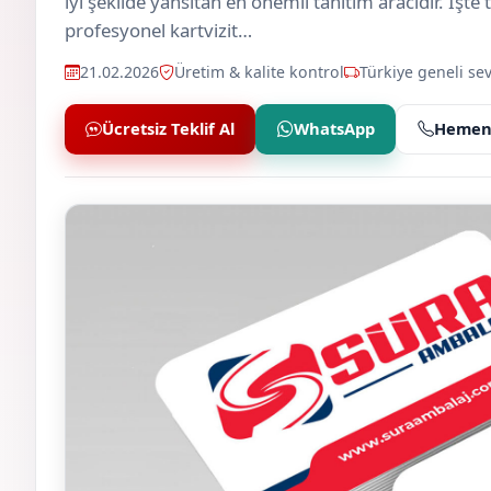
iyi şekilde yansıtan en önemli tanıtım aracıdır. İşte
profesyonel kartvizit…
21.02.2026
Üretim & kalite kontrol
Türkiye geneli sev
Ücretsiz Teklif Al
WhatsApp
Hemen