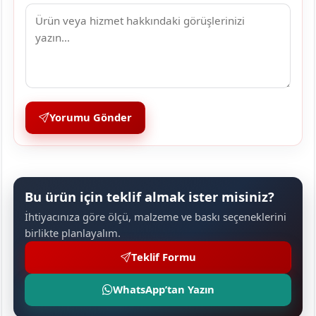
Yorumu Gönder
Bu ürün için teklif almak ister misiniz?
İhtiyacınıza göre ölçü, malzeme ve baskı seçeneklerini
birlikte planlayalım.
Teklif Formu
WhatsApp’tan Yazın