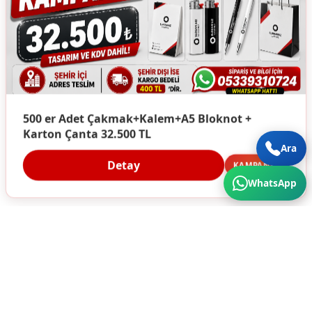
500 er Adet Çakmak+Kalem+A5 Bloknot +
Karton Çanta 32.500 TL
Ara
Detay
KAMPANYA
WhatsApp
Türkiye'nin Her Köşesine Hizmet Veriyoruz. Üstün
Kalite ve Cazip Fiyatlar için bize ulaşın...