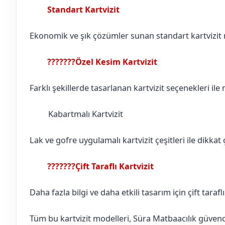
Standart Kartvizit
Çorum
Osmancık
Ekonomik ve şık çözümler sunan standart kartvizit mo
???????Özel Kesim Kartvizit
Çorum
Osmancık
Farklı şekillerde tasarlanan kartvizit seçenekleri ile
Kabartmalı Kartvizit
Çorum
Osmancık
Lak ve gofre uygulamalı kartvizit çeşitleri ile dikkat ç
???????Çift Taraflı Kartvizit
Çorum
Osmancık
Daha fazla bilgi ve daha etkili tasarım için çift tarafl
Tüm bu kartvizit modelleri, Süra Matbaacılık güvences