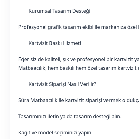
Kurumsal Tasarım Desteği
Çorum
Osmancık
Profesyonel grafik tasarım ekibi ile markanıza özel ka
Kartvizit Baskı Hizmeti
Çorum
Osmancık
Eğer siz de kaliteli, şık ve profesyonel bir kartvizit
Matbaacılık, hem baskılı hem özel tasarım kartvizit ü
Kartvizit Siparişi Nasıl Verilir?
Çorum
Osmancık
Süra Matbaacılık ile kartvizit siparişi vermek oldukça
Tasarımınızı iletin ya da tasarım desteği alın.
Kağıt ve model seçiminizi yapın.