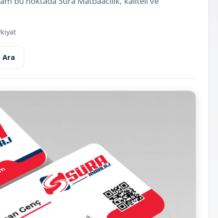
 tam bu noktada Süra Matbaacılık, kaliteli ve
kiyat
 Ara