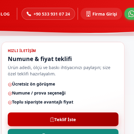
BLOG
+90 533 931 07 24
Firma Girişi
HIZLI ILETIŞIM
Numune & fiyat teklifi
Ürün adedi, ölçü ve baskı ihtiyacınızı paylaşın; size
özel teklifi hazırlayalım.
Ücretsiz ön görüşme
Numune / prova seçeneği
Toplu siparişte avantajlı fiyat
Teklif İste