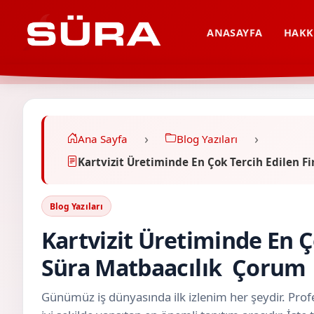
ANASAYFA
HAKK
Ana Sayfa
Blog Yazıları
Kartvizit Üretiminde En Çok Tercih Edilen
Blog Yazıları
Kartvizit Üretiminde En Ç
Süra Matbaacılık Çoru
Günümüz iş dünyasında ilk izlenim her şeydir. Profe