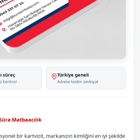
ı süreç
Türkiye geneli
i kontrol
Adrese teslim sevkiyat
 Süra Matbaacılık
Çorum
Osmancık
onel bir kartvizit, markanızın kimliğini en iyi şekilde