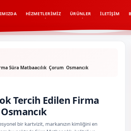
IMIZDA
HIZMETLERIMIZ
ÜRÜNLER
İLETIŞIM
 Firma Süra Matbaacılık Çorum Osmancık
ok Tercih Edilen Firma
m Osmancık
syonel bir kartvizit, markanızın kimliğini en