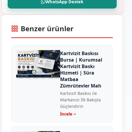
WhatsApp Destek
Benzer ürünler
Kartvizit Baskısı
Bursa | Kurumsal
Kartvizit Baskı
Hizmeti | Süra
Matbaa
Zümrütevler Mah
Kartvizit Baskısı ile
Markanızı İlk Bakışta
Güçlendirin
İncele