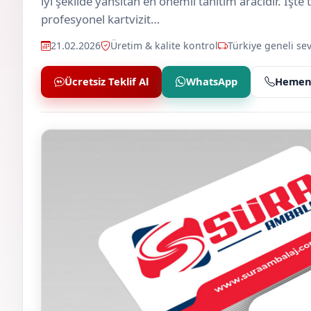
iyi şekilde yansıtan en önemli tanıtım aracıdır. İşte
profesyonel kartvizit…
21.02.2026
Üretim & kalite kontrol
Türkiye geneli sev
Ücretsiz Teklif Al
WhatsApp
Hemen