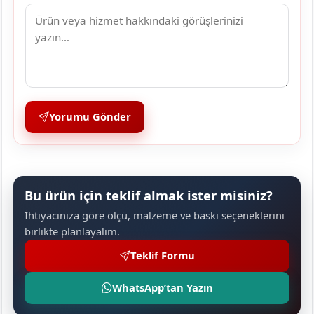
Yorumu Gönder
Bu ürün için teklif almak ister misiniz?
İhtiyacınıza göre ölçü, malzeme ve baskı seçeneklerini
birlikte planlayalım.
Teklif Formu
WhatsApp’tan Yazın