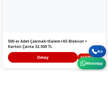
500 er Adet Çakmak+Kalem+A5 Bloknot +
Karton Çanta 32.500 TL
Ara
Detay
KAMPANYA
WhatsApp
Türkiye'nin Her Köşesine Hizmet Veriyoruz. Üstün
Kalite ve Cazip Fiyatlar için bize ulaşın...