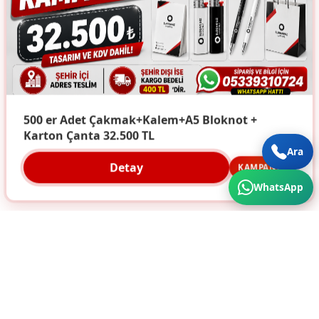
500 er Adet Çakmak+Kalem+A5 Bloknot +
Karton Çanta 32.500 TL
Ara
Detay
KAMPANYA
WhatsApp
Türkiye'nin Her Köşesine Hizmet Veriyoruz. Üstün
Kalite ve Cazip Fiyatlar için bize ulaşın...