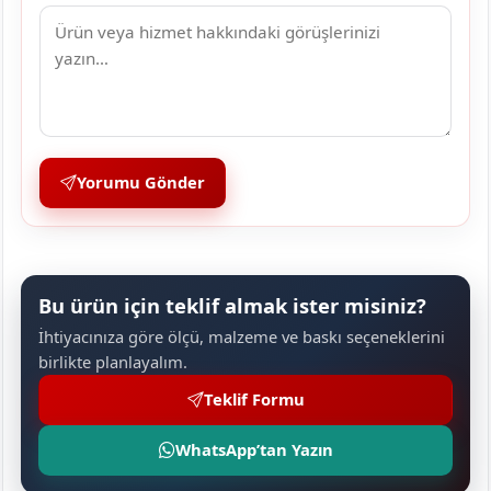
Yorumu Gönder
Bu ürün için teklif almak ister misiniz?
İhtiyacınıza göre ölçü, malzeme ve baskı seçeneklerini
birlikte planlayalım.
Teklif Formu
WhatsApp’tan Yazın