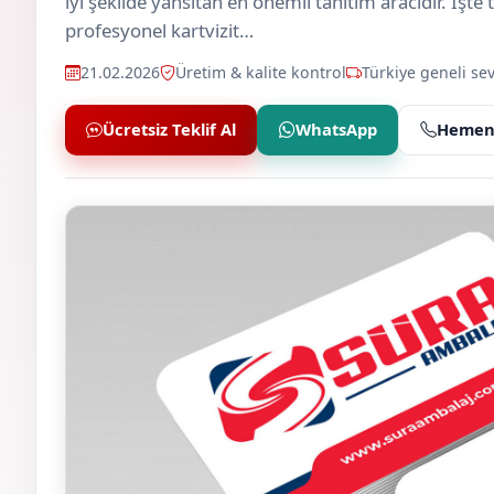
iyi şekilde yansıtan en önemli tanıtım aracıdır. İşte
profesyonel kartvizit…
21.02.2026
Üretim & kalite kontrol
Türkiye geneli sev
Ücretsiz Teklif Al
WhatsApp
Hemen