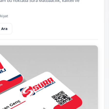
 tam bu noktada Süra Matbaacılık, kaliteli ve
kiyat
 Ara