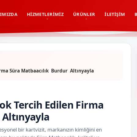
IMIZDA
HIZMETLERIMIZ
ÜRÜNLER
İLETIŞIM
Firma Süra Matbaacılık Burdur Altınyayla
ok Tercih Edilen Firma
 Altınyayla
syonel bir kartvizit, markanızın kimliğini en