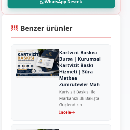
WhatsApp Destek
Benzer ürünler
Kartvizit Baskısı
Bursa | Kurumsal
Kartvizit Baskı
Hizmeti | Süra
Matbaa
Zümrütevler Mah
Kartvizit Baskısı ile
Markanızı İlk Bakışta
Güçlendirin
İncele