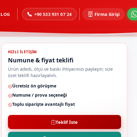
BLOG
+90 533 931 07 24
Firma Girişi
HIZLI ILETIŞIM
Numune & fiyat teklifi
Ürün adedi, ölçü ve baskı ihtiyacınızı paylaşın; size
özel teklifi hazırlayalım.
Ücretsiz ön görüşme
Numune / prova seçeneği
Toplu siparişte avantajlı fiyat
Teklif İste