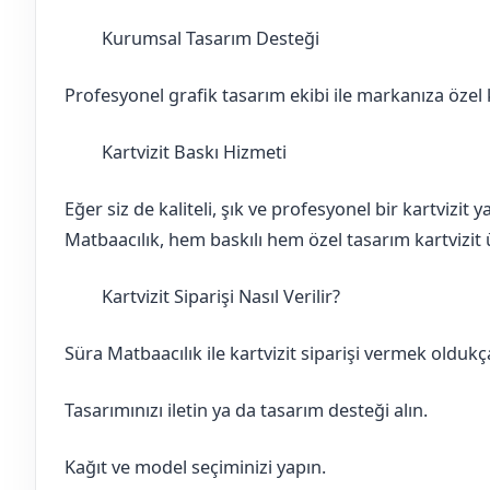
Kurumsal Tasarım Desteği
Burdur
Altınyayla
Profesyonel grafik tasarım ekibi ile markanıza özel ka
Kartvizit Baskı Hizmeti
Burdur
Altınyayla
Eğer siz de kaliteli, şık ve profesyonel bir kartvizit
Matbaacılık, hem baskılı hem özel tasarım kartvizit ü
Kartvizit Siparişi Nasıl Verilir?
Burdur
Altınyayla
Süra Matbaacılık ile kartvizit siparişi vermek oldukça
Tasarımınızı iletin ya da tasarım desteği alın.
Kağıt ve model seçiminizi yapın.