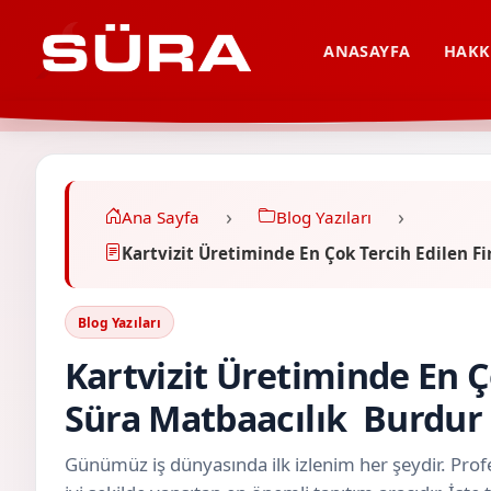
ANASAYFA
HAKK
Ana Sayfa
Blog Yazıları
Kartvizit Üretiminde En Çok Tercih Edilen 
Blog Yazıları
Kartvizit Üretiminde En Ç
Süra Matbaacılık Burdur
Günümüz iş dünyasında ilk izlenim her şeydir. Profe