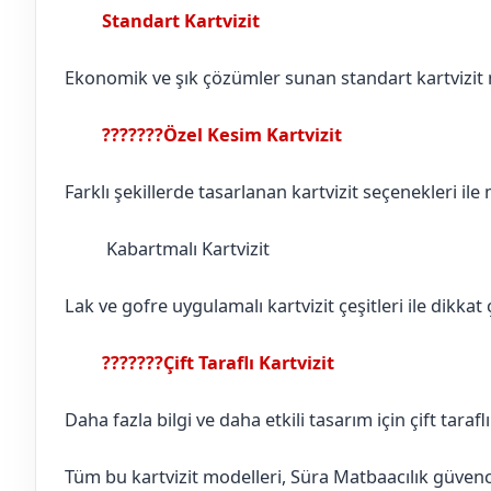
Standart Kartvizit
Burdur
Altınyayla
Ekonomik ve şık çözümler sunan standart kartvizit mo
???????Özel Kesim Kartvizit
Burdur
Altınyayla
Farklı şekillerde tasarlanan kartvizit seçenekleri ile
Kabartmalı Kartvizit
Burdur
Altınyayla
Lak ve gofre uygulamalı kartvizit çeşitleri ile dikkat ç
???????Çift Taraflı Kartvizit
Burdur
Altınyayla
Daha fazla bilgi ve daha etkili tasarım için çift tarafl
Tüm bu kartvizit modelleri, Süra Matbaacılık güvences