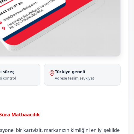
ı süreç
Türkiye geneli
i kontrol
Adrese teslim sevkiyat
 Süra Matbaacılık
Burdur
Altınyayla
onel bir kartvizit, markanızın kimliğini en iyi şekilde