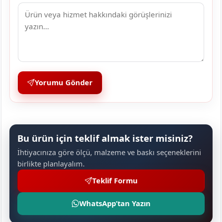
Yorumu Gönder
Bu ürün için teklif almak ister misiniz?
İhtiyacınıza göre ölçü, malzeme ve baskı seçeneklerini
birlikte planlayalım.
Teklif Formu
WhatsApp’tan Yazın