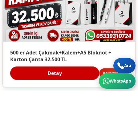
500 er Adet Çakmak+Kalem+A5 Bloknot +
Karton Çanta 32.500 TL
Ara
Detay
KAMPANYA
WhatsApp
Türkiye'nin Her Köşesine Hizmet Veriyoruz. Üstün
Kalite ve Cazip Fiyatlar için bize ulaşın...