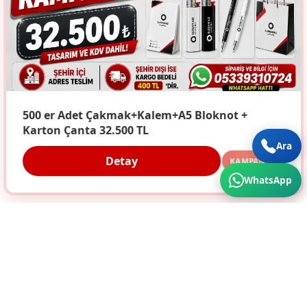
500 er Adet Çakmak+Kalem+A5 Bloknot +
Karton Çanta 32.500 TL
Ara
Detay
KAMPANYA
WhatsApp
Türkiye'nin Her Köşesine Hizmet Veriyoruz. Üstün
Kalite ve Cazip Fiyatlar için bize ulaşın...