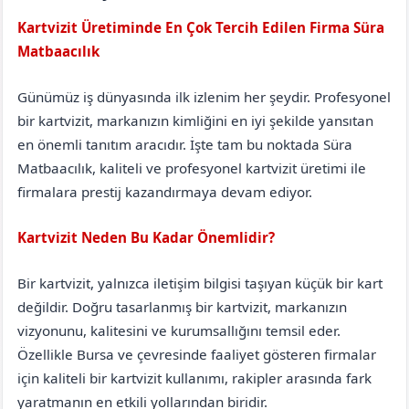
Kartvizit Üretiminde En Çok Tercih Edilen Firma Süra
Matbaacılık
Bingöl
Adaklı
Günümüz iş dünyasında ilk izlenim her şeydir. Profesyonel
bir kartvizit, markanızın kimliğini en iyi şekilde yansıtan
en önemli tanıtım aracıdır. İşte tam bu noktada Süra
Matbaacılık, kaliteli ve profesyonel kartvizit üretimi ile
firmalara prestij kazandırmaya devam ediyor.
Kartvizit Neden Bu Kadar Önemlidir?
Bir kartvizit, yalnızca iletişim bilgisi taşıyan küçük bir kart
değildir. Doğru tasarlanmış bir kartvizit, markanızın
vizyonunu, kalitesini ve kurumsallığını temsil eder.
Özellikle Bursa ve çevresinde faaliyet gösteren firmalar
için kaliteli bir kartvizit kullanımı, rakipler arasında fark
yaratmanın en etkili yollarından biridir.