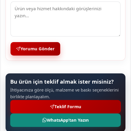
Yorumu Gönder
Bu ürün için teklif almak ister misiniz?
İhtiyacınıza göre ölçü, malzeme ve baskı seçeneklerini
birlikte planlayalım.
Teklif Formu
WhatsApp’tan Yazın