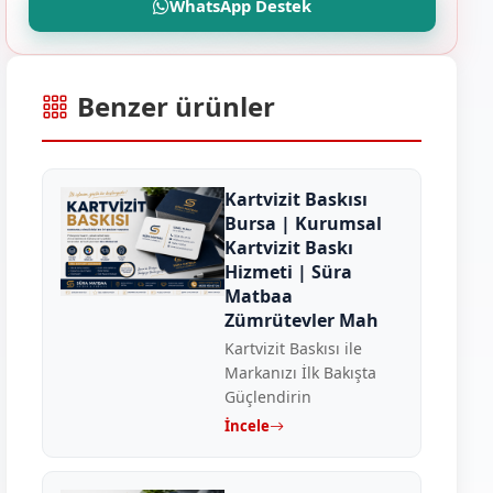
WhatsApp Destek
Benzer ürünler
Kartvizit Baskısı
Bursa | Kurumsal
Kartvizit Baskı
Hizmeti | Süra
Matbaa
Zümrütevler Mah
Kartvizit Baskısı ile
Markanızı İlk Bakışta
Güçlendirin
İncele