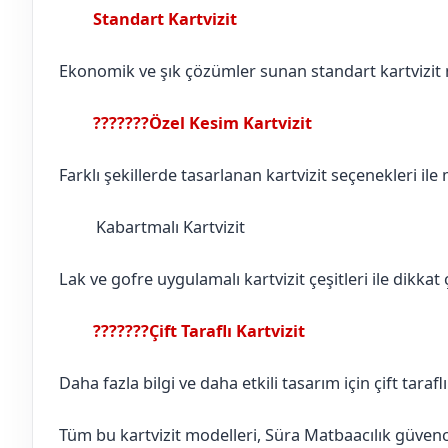
Standart Kartvizit
Bilecik
Yenipazar
Ekonomik ve şık çözümler sunan standart kartvizit mo
???????Özel Kesim Kartvizit
Bilecik
Yenipazar
Farklı şekillerde tasarlanan kartvizit seçenekleri ile
Kabartmalı Kartvizit
Bilecik
Yenipazar
Lak ve gofre uygulamalı kartvizit çeşitleri ile dikkat ç
???????Çift Taraflı Kartvizit
Bilecik
Yenipazar
Daha fazla bilgi ve daha etkili tasarım için çift tarafl
Tüm bu kartvizit modelleri, Süra Matbaacılık güvences