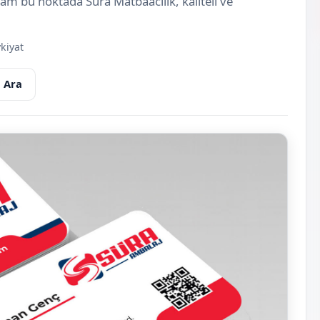
 tam bu noktada Süra Matbaacılık, kaliteli ve
kiyat
 Ara