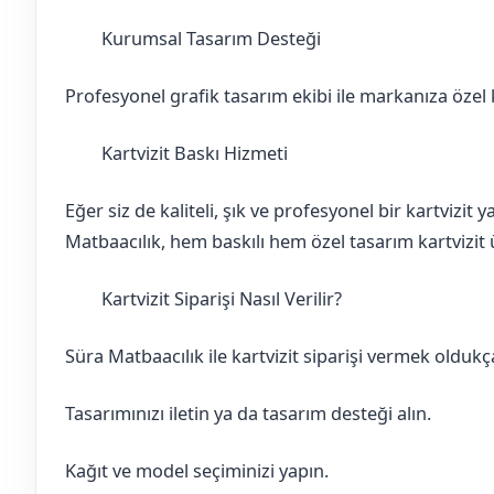
Kurumsal Tasarım Desteği
Bilecik
Yenipazar
Profesyonel grafik tasarım ekibi ile markanıza özel ka
Kartvizit Baskı Hizmeti
Bilecik
Yenipazar
Eğer siz de kaliteli, şık ve profesyonel bir kartvizit
Matbaacılık, hem baskılı hem özel tasarım kartvizit ü
Kartvizit Siparişi Nasıl Verilir?
Bilecik
Yenipazar
Süra Matbaacılık ile kartvizit siparişi vermek oldukça
Tasarımınızı iletin ya da tasarım desteği alın.
Kağıt ve model seçiminizi yapın.