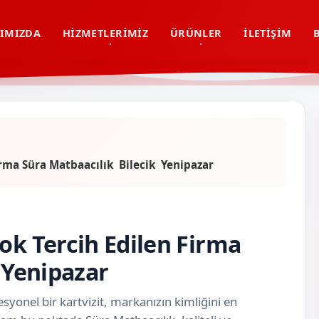
IMIZDA
HIZMETLERIMIZ
ÜRÜNLER
İLETIŞIM
Firma Süra Matbaacılık Bilecik Yenipazar
ok Tercih Edilen Firma
k Yenipazar
syonel bir kartvizit, markanızın kimliğini en