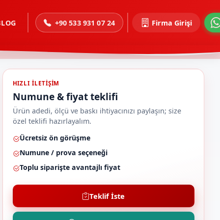
BLOG
+90 533 931 07 24
Firma Girişi
HIZLI ILETIŞIM
Numune & fiyat teklifi
Ürün adedi, ölçü ve baskı ihtiyacınızı paylaşın; size
özel teklifi hazırlayalım.
Ücretsiz ön görüşme
Numune / prova seçeneği
Toplu siparişte avantajlı fiyat
Teklif İste