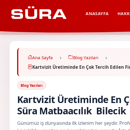
ANASAYFA
HAKK
Ana Sayfa
Blog Yazıları
Kartvizit Üretiminde En Çok Tercih Edilen 
Blog Yazıları
Kartvizit Üretiminde En Ç
Süra Matbaacılık Bileci
Günümüz iş dünyasında ilk izlenim her şeydir. Profe