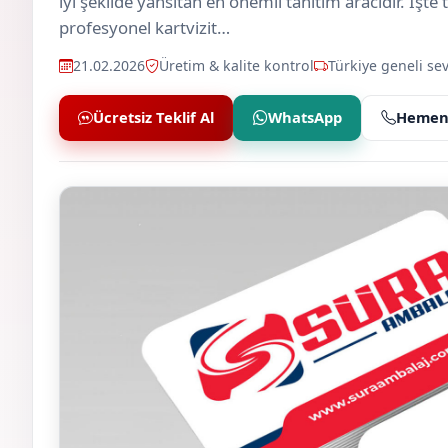
iyi şekilde yansıtan en önemli tanıtım aracıdır. İşte
profesyonel kartvizit…
21.02.2026
Üretim & kalite kontrol
Türkiye geneli sev
Ücretsiz Teklif Al
WhatsApp
Hemen