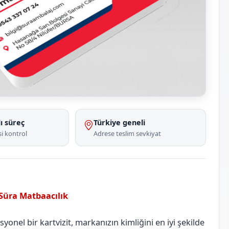
ı süreç
Türkiye geneli
i kontrol
Adrese teslim sevkiyat
 Süra Matbaacılık
Bilecik
Yenipazar
onel bir kartvizit, markanızın kimliğini en iyi şekilde