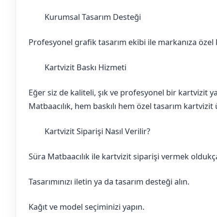
Kurumsal Tasarım Desteği
Batman
Kozluk
Profesyonel grafik tasarım ekibi ile markanıza özel ka
Kartvizit Baskı Hizmeti
Batman
Kozluk
Eğer siz de kaliteli, şık ve profesyonel bir kartvizit
Matbaacılık, hem baskılı hem özel tasarım kartvizit ü
Kartvizit Siparişi Nasıl Verilir?
Batman
Kozluk
Süra Matbaacılık ile kartvizit siparişi vermek oldukça
Tasarımınızı iletin ya da tasarım desteği alın.
Kağıt ve model seçiminizi yapın.