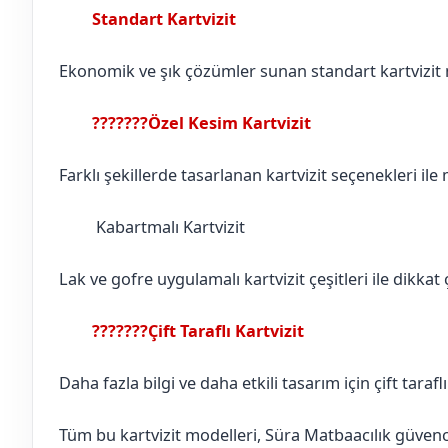
Standart Kartvizit
Batman
Kozluk
Ekonomik ve şık çözümler sunan standart kartvizit mo
???????Özel Kesim Kartvizit
Batman
Kozluk
Farklı şekillerde tasarlanan kartvizit seçenekleri ile
Kabartmalı Kartvizit
Batman
Kozluk
Lak ve gofre uygulamalı kartvizit çeşitleri ile dikkat ç
???????Çift Taraflı Kartvizit
Batman
Kozluk
Daha fazla bilgi ve daha etkili tasarım için çift tarafl
Tüm bu kartvizit modelleri, Süra Matbaacılık güvences