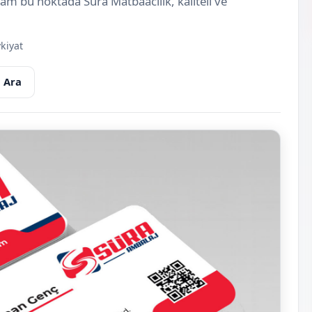
 tam bu noktada Süra Matbaacılık, kaliteli ve
kiyat
 Ara