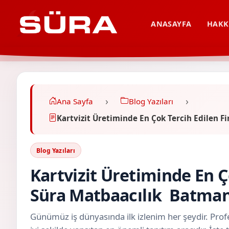
ANASAYFA
HAKK
Ana Sayfa
Blog Yazıları
Kartvizit Üretiminde En Çok Tercih Edilen
Blog Yazıları
Kartvizit Üretiminde En Ç
Süra Matbaacılık Batma
Günümüz iş dünyasında ilk izlenim her şeydir. Profe