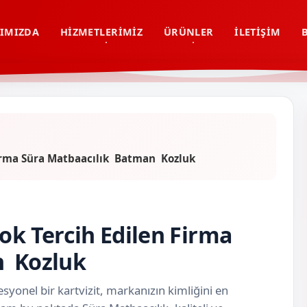
IMIZDA
HIZMETLERIMIZ
ÜRÜNLER
İLETIŞIM
 Firma Süra Matbaacılık Batman Kozluk
ok Tercih Edilen Firma
n Kozluk
syonel bir kartvizit, markanızın kimliğini en