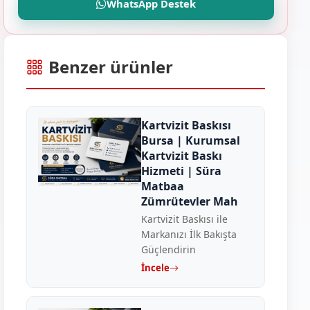
WhatsApp Destek
Benzer ürünler
Kartvizit Baskısı
Bursa | Kurumsal
Kartvizit Baskı
Hizmeti | Süra
Matbaa
Zümrütevler Mah
Kartvizit Baskısı ile
Markanızı İlk Bakışta
Güçlendirin
İncele