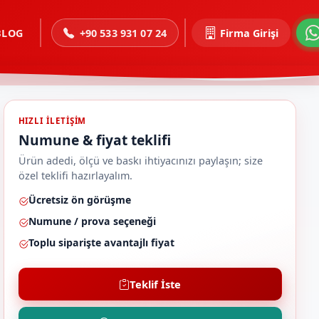
BLOG
+90 533 931 07 24
Firma Girişi
HIZLI ILETIŞIM
Numune & fiyat teklifi
Ürün adedi, ölçü ve baskı ihtiyacınızı paylaşın; size
özel teklifi hazırlayalım.
Ücretsiz ön görüşme
Numune / prova seçeneği
Toplu siparişte avantajlı fiyat
Teklif İste