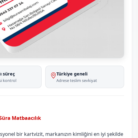
ı süreç
Türkiye geneli
i kontrol
Adrese teslim sevkiyat
 Süra Matbaacılık
Batman
Kozluk
onel bir kartvizit, markanızın kimliğini en iyi şekilde