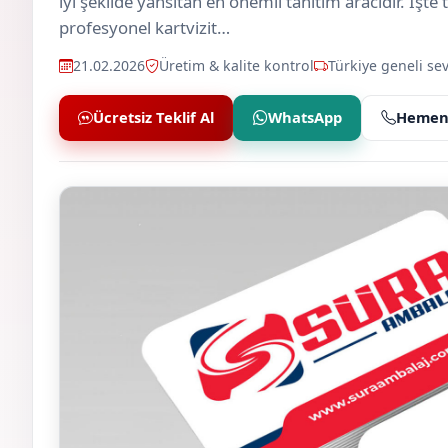
iyi şekilde yansıtan en önemli tanıtım aracıdır. İşte
profesyonel kartvizit…
21.02.2026
Üretim & kalite kontrol
Türkiye geneli sev
Ücretsiz Teklif Al
WhatsApp
Hemen