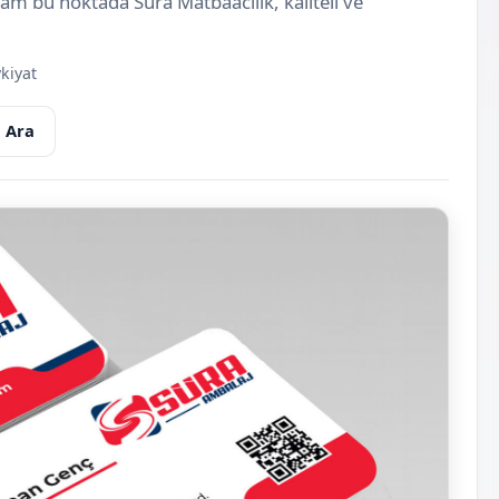
 tam bu noktada Süra Matbaacılık, kaliteli ve
kiyat
 Ara