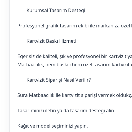
Kurumsal Tasarım Desteği
Bartın
Amasra
Profesyonel grafik tasarım ekibi ile markanıza özel ka
Kartvizit Baskı Hizmeti
Bartın
Amasra
Eğer siz de kaliteli, şık ve profesyonel bir kartvizit
Matbaacılık, hem baskılı hem özel tasarım kartvizit ü
Kartvizit Siparişi Nasıl Verilir?
Bartın
Amasra
Süra Matbaacılık ile kartvizit siparişi vermek oldukça
Tasarımınızı iletin ya da tasarım desteği alın.
Kağıt ve model seçiminizi yapın.