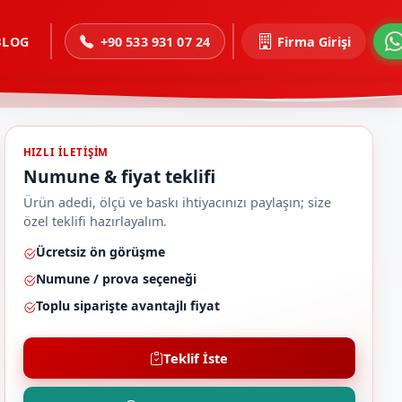
BLOG
+90 533 931 07 24
Firma Girişi
HIZLI ILETIŞIM
Numune & fiyat teklifi
Ürün adedi, ölçü ve baskı ihtiyacınızı paylaşın; size
özel teklifi hazırlayalım.
Ücretsiz ön görüşme
Numune / prova seçeneği
Toplu siparişte avantajlı fiyat
Teklif İste