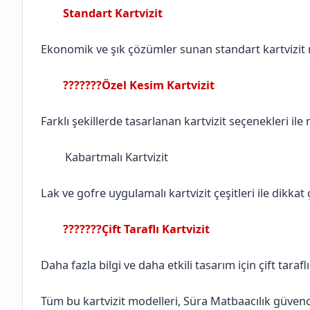
Standart Kartvizit
Bartın
Amasra
Ekonomik ve şık çözümler sunan standart kartvizit mo
???????Özel Kesim Kartvizit
Bartın
Amasra
Farklı şekillerde tasarlanan kartvizit seçenekleri ile
Kabartmalı Kartvizit
Bartın
Amasra
Lak ve gofre uygulamalı kartvizit çeşitleri ile dikkat ç
???????Çift Taraflı Kartvizit
Bartın
Amasra
Daha fazla bilgi ve daha etkili tasarım için çift tarafl
Tüm bu kartvizit modelleri, Süra Matbaacılık güvences