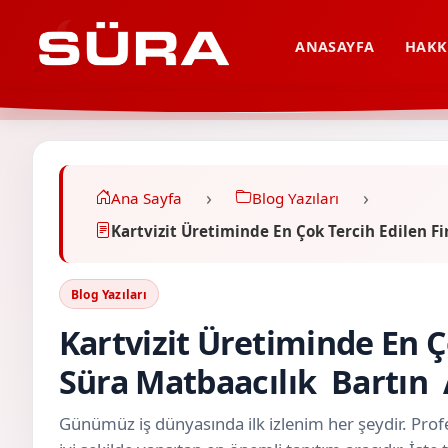
ANASAYFA
HAKK
Ana Sayfa
Blog Yazıları
Kartvizit Üretiminde En Çok Tercih Edilen 
Blog Yazıları
Kartvizit Üretiminde En Ç
Süra Matbaacılık Bartı
Günümüz iş dünyasında ilk izlenim her şeydir. Profe