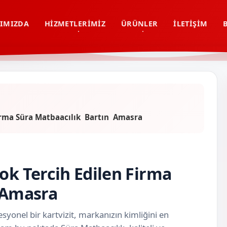
IMIZDA
HIZMETLERIMIZ
ÜRÜNLER
İLETIŞIM
Firma Süra Matbaacılık Bartın Amasra
ok Tercih Edilen Firma
n Amasra
syonel bir kartvizit, markanızın kimliğini en