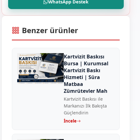
WhatsApp Destek
Benzer ürünler
Kartvizit Baskısı
Bursa | Kurumsal
Kartvizit Baskı
Hizmeti | Süra
Matbaa
Zümrütevler Mah
Kartvizit Baskısı ile
Markanızı İlk Bakışta
Güçlendirin
İncele