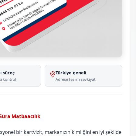
ı süreç
Türkiye geneli
i kontrol
Adrese teslim sevkiyat
 Süra Matbaacılık
Bartın
Amasra
onel bir kartvizit, markanızın kimliğini en iyi şekilde