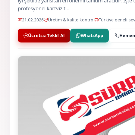
iyi şekilde yansıtan en önemli tanıtım aracıdır. İşte
profesyonel kartvizit…
21.02.2026
Üretim & kalite kontrol
Türkiye geneli sev
Ücretsiz Teklif Al
WhatsApp
Hemen