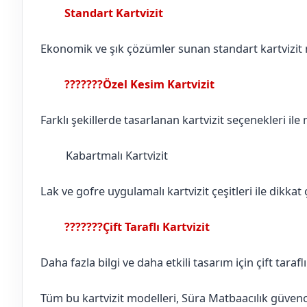
Standart Kartvizit
Balıkesir
Susurluk
Ekonomik ve şık çözümler sunan standart kartvizit mo
???????Özel Kesim Kartvizit
Balıkesir
Susurluk
Farklı şekillerde tasarlanan kartvizit seçenekleri ile
Kabartmalı Kartvizit
Balıkesir
Susurluk
Lak ve gofre uygulamalı kartvizit çeşitleri ile dikkat ç
???????Çift Taraflı Kartvizit
Balıkesir
Susurluk
Daha fazla bilgi ve daha etkili tasarım için çift tarafl
Tüm bu kartvizit modelleri, Süra Matbaacılık güvences