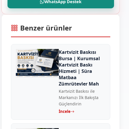
WhatsApp Destek
Benzer ürünler
Kartvizit Baskısı
Bursa | Kurumsal
Kartvizit Baskı
Hizmeti | Süra
Matbaa
Zümrütevler Mah
Kartvizit Baskısı ile
Markanızı İlk Bakışta
Güçlendirin
İncele