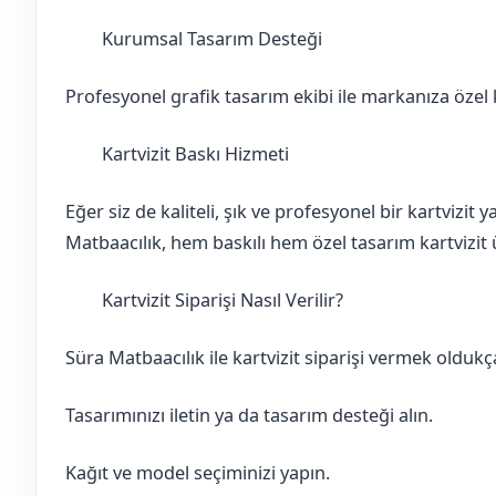
Kurumsal Tasarım Desteği
Balıkesir
Susurluk
Profesyonel grafik tasarım ekibi ile markanıza özel ka
Kartvizit Baskı Hizmeti
Balıkesir
Susurluk
Eğer siz de kaliteli, şık ve profesyonel bir kartvizit
Matbaacılık, hem baskılı hem özel tasarım kartvizit ü
Kartvizit Siparişi Nasıl Verilir?
Balıkesir
Susurluk
Süra Matbaacılık ile kartvizit siparişi vermek oldukça
Tasarımınızı iletin ya da tasarım desteği alın.
Kağıt ve model seçiminizi yapın.