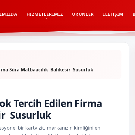
IMIZDA
HIZMETLERIMIZ
ÜRÜNLER
İLETIŞIM
Firma Süra Matbaacılık Balıkesir Susurluk
ok Tercih Edilen Firma
sir Susurluk
syonel bir kartvizit, markanızın kimliğini en