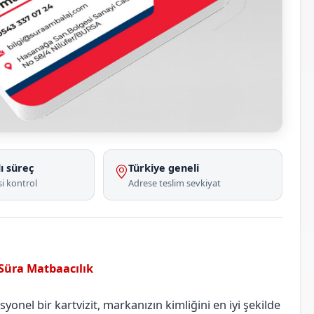
ı süreç
Türkiye geneli
i kontrol
Adrese teslim sevkiyat
 Süra Matbaacılık
Balıkesir
Susurluk
onel bir kartvizit, markanızın kimliğini en iyi şekilde