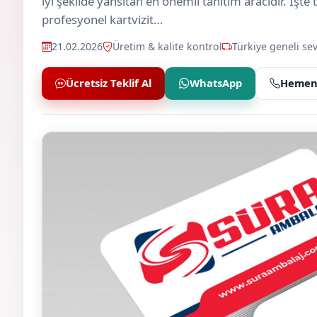
iyi şekilde yansıtan en önemli tanıtım aracıdır. İşte
profesyonel kartvizit…
21.02.2026
Üretim & kalite kontrol
Türkiye geneli sev
Ücretsiz Teklif Al
WhatsApp
Hemen