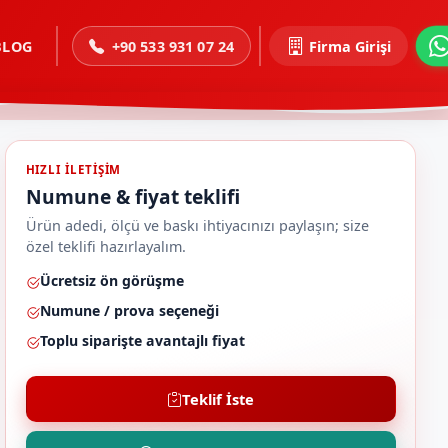
BLOG
+90 533 931 07 24
Firma Girişi
HIZLI ILETIŞIM
Numune & fiyat teklifi
Ürün adedi, ölçü ve baskı ihtiyacınızı paylaşın; size
özel teklifi hazırlayalım.
Ücretsiz ön görüşme
Numune / prova seçeneği
Toplu siparişte avantajlı fiyat
Teklif İste