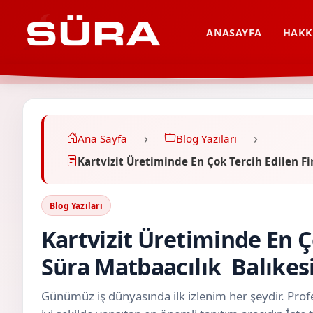
ANASAYFA
HAKK
Ana Sayfa
Blog Yazıları
Kartvizit Üretiminde En Çok Tercih Edilen 
Blog Yazıları
Kartvizit Üretiminde En Ç
Süra Matbaacılık Balıke
Günümüz iş dünyasında ilk izlenim her şeydir. Profe