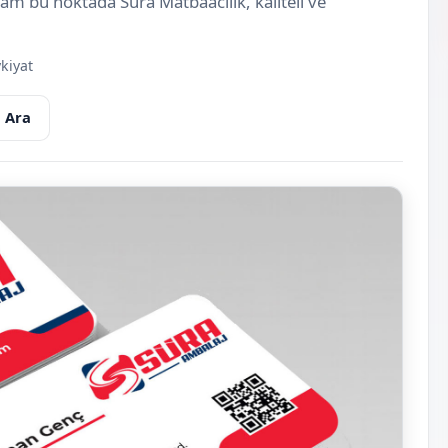
 tam bu noktada Süra Matbaacılık, kaliteli ve
kiyat
 Ara