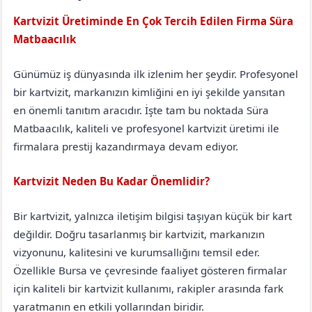
Kartvizit Üretiminde En Çok Tercih Edilen Firma Süra
Matbaacılık
Balıkesir
Ayvalık
Günümüz iş dünyasında ilk izlenim her şeydir. Profesyonel
bir kartvizit, markanızın kimliğini en iyi şekilde yansıtan
en önemli tanıtım aracıdır. İşte tam bu noktada Süra
Matbaacılık, kaliteli ve profesyonel kartvizit üretimi ile
firmalara prestij kazandırmaya devam ediyor.
Kartvizit Neden Bu Kadar Önemlidir?
Bir kartvizit, yalnızca iletişim bilgisi taşıyan küçük bir kart
değildir. Doğru tasarlanmış bir kartvizit, markanızın
vizyonunu, kalitesini ve kurumsallığını temsil eder.
Özellikle Bursa ve çevresinde faaliyet gösteren firmalar
için kaliteli bir kartvizit kullanımı, rakipler arasında fark
yaratmanın en etkili yollarından biridir.