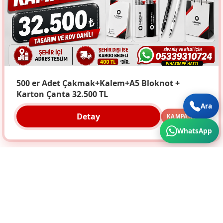
500 er Adet Çakmak+Kalem+A5 Bloknot +
Karton Çanta 32.500 TL
Ara
Detay
KAMPANYA
WhatsApp
Türkiye'nin Her Köşesine Hizmet Veriyoruz. Üstün
Kalite ve Cazip Fiyatlar için bize ulaşın...