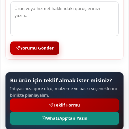
Yorumu Gönder
Bu ürün için teklif almak ister misiniz?
İhtiyacınıza göre ölçü, malzeme ve baskı seçeneklerini
birlikte planlayalım.
Teklif Formu
WhatsApp’tan Yazın