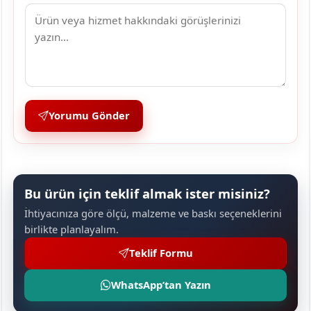
Yorumu Gönder
Bu ürün için teklif almak ister misiniz?
İhtiyacınıza göre ölçü, malzeme ve baskı seçeneklerini
birlikte planlayalım.
Teklif Formu
WhatsApp’tan Yazın