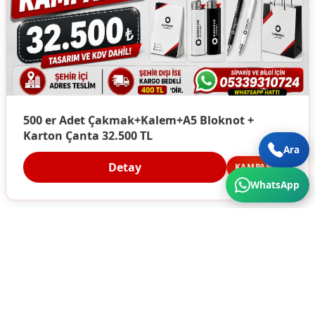
500 er Adet Çakmak+Kalem+A5 Bloknot +
Karton Çanta 32.500 TL
Ara
Detay
KAMPANYA
WhatsApp
Türkiye'nin Her Köşesine Hizmet Veriyoruz. Üstün
Kalite ve Cazip Fiyatlar için bize ulaşın...