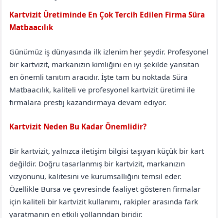
Kartvizit Üretiminde En Çok Tercih Edilen Firma Süra
Matbaacılık
Antalya
Korkuteli
Günümüz iş dünyasında ilk izlenim her şeydir. Profesyonel
bir kartvizit, markanızın kimliğini en iyi şekilde yansıtan
en önemli tanıtım aracıdır. İşte tam bu noktada Süra
Matbaacılık, kaliteli ve profesyonel kartvizit üretimi ile
firmalara prestij kazandırmaya devam ediyor.
Kartvizit Neden Bu Kadar Önemlidir?
Bir kartvizit, yalnızca iletişim bilgisi taşıyan küçük bir kart
değildir. Doğru tasarlanmış bir kartvizit, markanızın
vizyonunu, kalitesini ve kurumsallığını temsil eder.
Özellikle Bursa ve çevresinde faaliyet gösteren firmalar
için kaliteli bir kartvizit kullanımı, rakipler arasında fark
yaratmanın en etkili yollarından biridir.