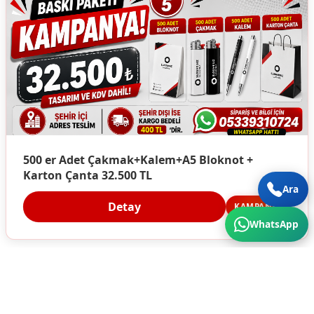
500 er Adet Çakmak+Kalem+A5 Bloknot +
Karton Çanta 32.500 TL
Ara
Detay
KAMPANYA
WhatsApp
Türkiye'nin Her Köşesine Hizmet Veriyoruz. Üstün
Kalite ve Cazip Fiyatlar için bize ulaşın...