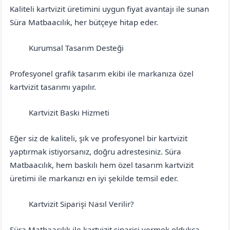
Kaliteli kartvizit üretimini uygun fiyat avantajı ile sunan
Süra Matbaacılık, her bütçeye hitap eder.
Kurumsal Tasarım Desteği
Antalya
Gündoğmuş
Profesyonel grafik tasarım ekibi ile markanıza özel
kartvizit tasarımı yapılır.
Kartvizit Baskı Hizmeti
Antalya
Gündoğmuş
Eğer siz de kaliteli, şık ve profesyonel bir kartvizit
yaptırmak istiyorsanız, doğru adrestesiniz. Süra
Matbaacılık, hem baskılı hem özel tasarım kartvizit
üretimi ile markanızı en iyi şekilde temsil eder.
Kartvizit Siparişi Nasıl Verilir?
Antalya
Gündoğmuş
Süra Matbaacılık ile kartvizit siparişi vermek oldukça