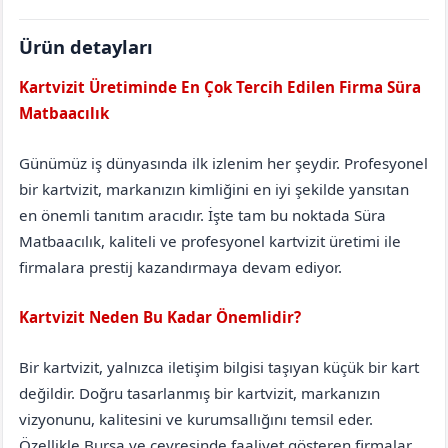
Ürün detayları
Kartvizit Üretiminde En Çok Tercih Edilen Firma Süra
Matbaacılık
Antalya
Gündoğmuş
Günümüz iş dünyasında ilk izlenim her şeydir. Profesyonel
bir kartvizit, markanızın kimliğini en iyi şekilde yansıtan
en önemli tanıtım aracıdır. İşte tam bu noktada Süra
Matbaacılık, kaliteli ve profesyonel kartvizit üretimi ile
firmalara prestij kazandırmaya devam ediyor.
Kartvizit Neden Bu Kadar Önemlidir?
Bir kartvizit, yalnızca iletişim bilgisi taşıyan küçük bir kart
değildir. Doğru tasarlanmış bir kartvizit, markanızın
vizyonunu, kalitesini ve kurumsallığını temsil eder.
Özellikle Bursa ve çevresinde faaliyet gösteren firmalar