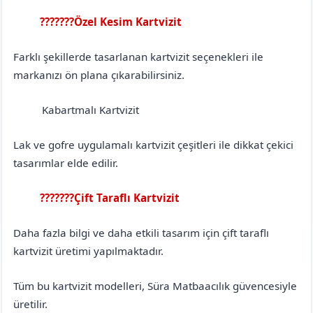
???????Özel Kesim Kartvizit
Antalya
Gündoğmuş
Farklı şekillerde tasarlanan kartvizit seçenekleri ile
markanızı ön plana çıkarabilirsiniz.
Kabartmalı Kartvizit
Antalya
Gündoğmuş
Lak ve gofre uygulamalı kartvizit çeşitleri ile dikkat çekici
tasarımlar elde edilir.
???????Çift Taraflı Kartvizit
Antalya
Gündoğmuş
Daha fazla bilgi ve daha etkili tasarım için çift taraflı
kartvizit üretimi yapılmaktadır.
Tüm bu kartvizit modelleri, Süra Matbaacılık güvencesiyle
üretilir.