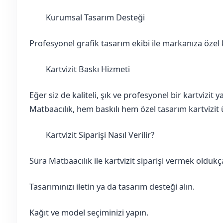
Kurumsal Tasarım Desteği
Ankara
Güdül
Profesyonel grafik tasarım ekibi ile markanıza özel ka
Kartvizit Baskı Hizmeti
Ankara
Güdül
Eğer siz de kaliteli, şık ve profesyonel bir kartvizit
Matbaacılık, hem baskılı hem özel tasarım kartvizit ü
Kartvizit Siparişi Nasıl Verilir?
Ankara
Güdül
Süra Matbaacılık ile kartvizit siparişi vermek oldukça
Tasarımınızı iletin ya da tasarım desteği alın.
Kağıt ve model seçiminizi yapın.