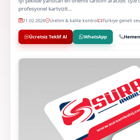
iyi şekilde yansıtan en önemli tanıtım aracıdır. İşte
profesyonel kartvizit…
21.02.2026
Üretim & kalite kontrol
Türkiye geneli sev
Ücretsiz Teklif Al
WhatsApp
Hemen