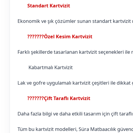
Standart Kartvizit
Ankara
Güdül
Ekonomik ve şık çözümler sunan standart kartvizit mo
???????Özel Kesim Kartvizit
Ankara
Güdül
Farklı şekillerde tasarlanan kartvizit seçenekleri ile
Kabartmalı Kartvizit
Ankara
Güdül
Lak ve gofre uygulamalı kartvizit çeşitleri ile dikkat ç
???????Çift Taraflı Kartvizit
Ankara
Güdül
Daha fazla bilgi ve daha etkili tasarım için çift tarafl
Tüm bu kartvizit modelleri, Süra Matbaacılık güvences