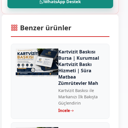
WhatsApp Destek
Benzer ürünler
Kartvizit Baskısı
Bursa | Kurumsal
Kartvizit Baskı
Hizmeti | Süra
Matbaa
Zümrütevler Mah
Kartvizit Baskısı ile
Markanızı İlk Bakışta
Güçlendirin
İncele