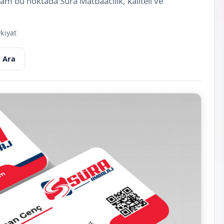
 tam bu noktada Süra Matbaacılık, kaliteli ve
kiyat
 Ara