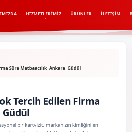
IMIZDA
HIZMETLERIMIZ
ÜRÜNLER
İLETIŞIM
 Firma Süra Matbaacılık Ankara Güdül
ok Tercih Edilen Firma
a Güdül
syonel bir kartvizit, markanızın kimliğini en