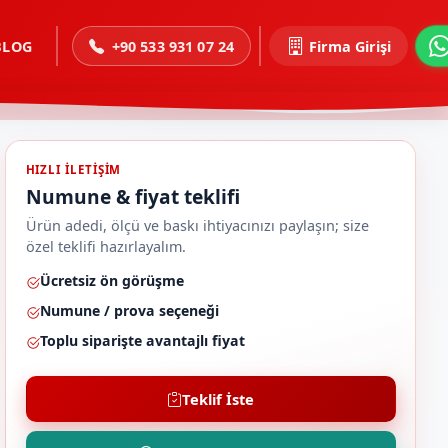
BLOG
+90 533 931 07 24
Firma Girişi
HIZLI ILETIŞIM
Numune & fiyat teklifi
Ürün adedi, ölçü ve baskı ihtiyacınızı paylaşın; size
özel teklifi hazırlayalım.
Ücretsiz ön görüşme
Numune / prova seçeneği
Toplu siparişte avantajlı fiyat
Teklif İste