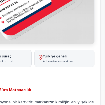
ı süreç
Türkiye geneli
i kontrol
Adrese teslim sevkiyat
 Süra Matbaacılık
Ankara
Güdül
onel bir kartvizit, markanızın kimliğini en iyi şekilde