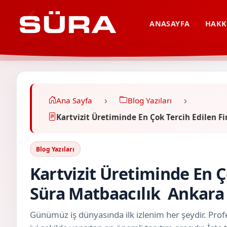
ANASAYFA
HAKK
Ana Sayfa
Blog Yazıları
Kartvizit Üretiminde En Çok Tercih Edilen
Blog Yazıları
Kartvizit Üretiminde En Ç
Süra Matbaacılık Ankar
Günümüz iş dünyasında ilk izlenim her şeydir. Profe