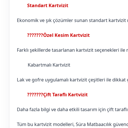
Standart Kartvizit
Aksaray
Sarıyahşi
Ekonomik ve şık çözümler sunan standart kartvizit mo
???????Özel Kesim Kartvizit
Aksaray
Sarıyahşi
Farklı şekillerde tasarlanan kartvizit seçenekleri ile
Kabartmalı Kartvizit
Aksaray
Sarıyahşi
Lak ve gofre uygulamalı kartvizit çeşitleri ile dikkat ç
???????Çift Taraflı Kartvizit
Aksaray
Sarıyahşi
Daha fazla bilgi ve daha etkili tasarım için çift tarafl
Tüm bu kartvizit modelleri, Süra Matbaacılık güvences