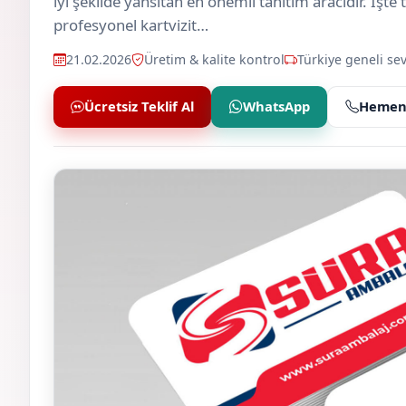
iyi şekilde yansıtan en önemli tanıtım aracıdır. İşte
profesyonel kartvizit…
21.02.2026
Üretim & kalite kontrol
Türkiye geneli sev
Ücretsiz Teklif Al
WhatsApp
Hemen