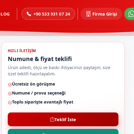
BLOG
+90 533 931 07 24
Firma Girişi
HIZLI ILETIŞIM
Numune & fiyat teklifi
Ürün adedi, ölçü ve baskı ihtiyacınızı paylaşın; size
özel teklifi hazırlayalım.
Ücretsiz ön görüşme
Numune / prova seçeneği
Toplu siparişte avantajlı fiyat
Teklif İste