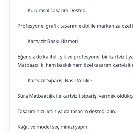
Kurumsal Tasarım Desteği
Aksaray
Sarıyahşi
Profesyonel grafik tasarım ekibi ile markanıza özel ka
Kartvizit Baskı Hizmeti
Aksaray
Sarıyahşi
Eğer siz de kaliteli, şık ve profesyonel bir kartvizit
Matbaacılık, hem baskılı hem özel tasarım kartvizit ü
Kartvizit Siparişi Nasıl Verilir?
Aksaray
Sarıyahşi
Süra Matbaacılık ile kartvizit siparişi vermek oldukça
Tasarımınızı iletin ya da tasarım desteği alın.
Kağıt ve model seçiminizi yapın.