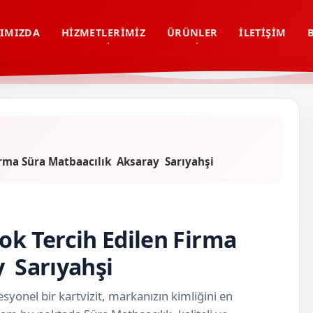
IMIZDA
HIZMETLERIMIZ
ÜRÜNLER
İLETIŞIM
Firma Süra Matbaacılık Aksaray Sarıyahşi
ok Tercih Edilen Firma
y Sarıyahşi
syonel bir kartvizit, markanızın kimliğini en