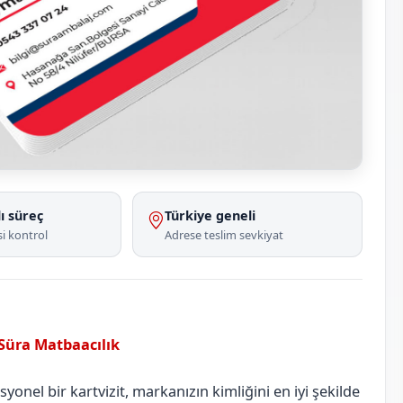
ı süreç
Türkiye geneli
i kontrol
Adrese teslim sevkiyat
 Süra Matbaacılık
Aksaray
Sarıyahşi
onel bir kartvizit, markanızın kimliğini en iyi şekilde