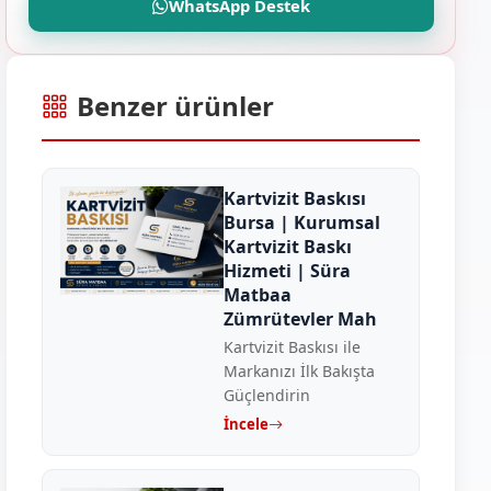
WhatsApp Destek
Benzer ürünler
Kartvizit Baskısı
Bursa | Kurumsal
Kartvizit Baskı
Hizmeti | Süra
Matbaa
Zümrütevler Mah
Kartvizit Baskısı ile
Markanızı İlk Bakışta
Güçlendirin
İncele