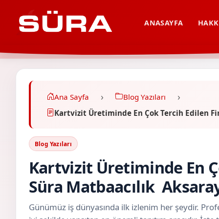
ANASAYFA
HAKK
Ana Sayfa
Blog Yazıları
Kartvizit Üretiminde En Çok Tercih Edilen 
Blog Yazıları
Kartvizit Üretiminde En Ç
Süra Matbaacılık Aksara
Günümüz iş dünyasında ilk izlenim her şeydir. Profe