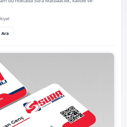
 tam bu noktada Süra Matbaacılık, kaliteli ve
kiyat
 Ara