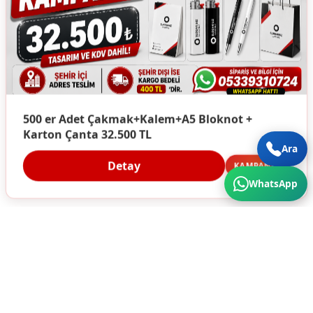
500 er Adet Çakmak+Kalem+A5 Bloknot +
Karton Çanta 32.500 TL
Ara
Detay
KAMPANYA
WhatsApp
Türkiye'nin Her Köşesine Hizmet Veriyoruz. Üstün
Kalite ve Cazip Fiyatlar için bize ulaşın...