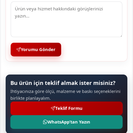
Yorumu Gönder
Bu ürün için teklif almak ister misiniz?
İhtiyacınıza göre ölçü, malzeme ve baskı seçeneklerini
birlikte planlayalım.
Teklif Formu
WhatsApp’tan Yazın