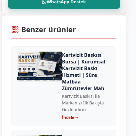
WhatsApp Destek
Benzer ürünler
Kartvizit Baskısı
Bursa | Kurumsal
Kartvizit Baskı
Hizmeti | Süra
Matbaa
Zümrütevler Mah
Kartvizit Baskısı ile
Markanızı İlk Bakışta
Güçlendirin
İncele