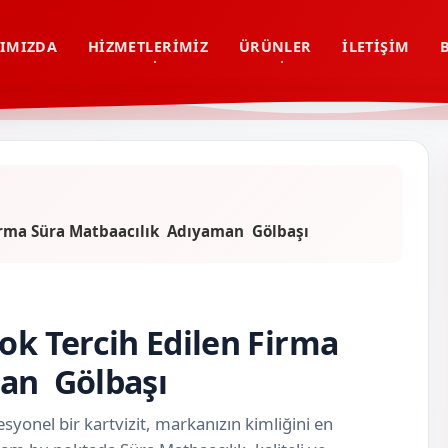
IMIZDA
HIZMETLERIMIZ
ÜRÜNLER
İLETIŞIM
 Firma Süra Matbaacılık Adıyaman Gölbaşı
ok Tercih Edilen Firma
man Gölbaşı
syonel bir kartvizit, markanızın kimliğini en