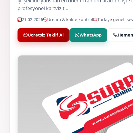
iyi şekilde yansıtan en önemli tanıtım aracıdır. İşte
profesyonel kartvizit…
21.02.2026
Üretim & kalite kontrol
Türkiye geneli sev
Ücretsiz Teklif Al
WhatsApp
Hemen