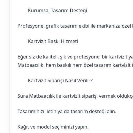
Kurumsal Tasarım Desteği
Adıyaman
Gölbaşı
Profesyonel grafik tasarım ekibi ile markanıza özel ka
Kartvizit Baskı Hizmeti
Adıyaman
Gölbaşı
Eğer siz de kaliteli, şık ve profesyonel bir kartvizit
Matbaacılık, hem baskılı hem özel tasarım kartvizit ü
Kartvizit Siparişi Nasıl Verilir?
Adıyaman
Gölbaşı
Süra Matbaacılık ile kartvizit siparişi vermek oldukça
Tasarımınızı iletin ya da tasarım desteği alın.
Kağıt ve model seçiminizi yapın.