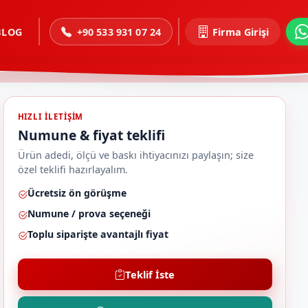
BLOG
+90 533 931 07 24
Firma Girişi
HIZLI ILETIŞIM
Numune & fiyat teklifi
Ürün adedi, ölçü ve baskı ihtiyacınızı paylaşın; size
özel teklifi hazırlayalım.
Ücretsiz ön görüşme
Numune / prova seçeneği
Toplu siparişte avantajlı fiyat
Teklif İste