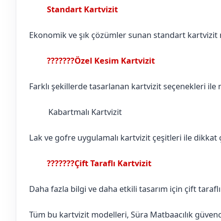
Standart Kartvizit
Adıyaman
Gölbaşı
Ekonomik ve şık çözümler sunan standart kartvizit mo
???????Özel Kesim Kartvizit
Adıyaman
Gölbaşı
Farklı şekillerde tasarlanan kartvizit seçenekleri ile
Kabartmalı Kartvizit
Adıyaman
Gölbaşı
Lak ve gofre uygulamalı kartvizit çeşitleri ile dikkat ç
???????Çift Taraflı Kartvizit
Adıyaman
Gölbaşı
Daha fazla bilgi ve daha etkili tasarım için çift tarafl
Tüm bu kartvizit modelleri, Süra Matbaacılık güvences