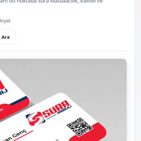
 tam bu noktada Süra Matbaacılık, kaliteli ve
kiyat
 Ara