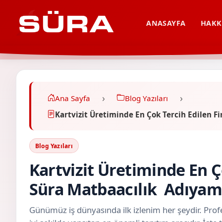
ANASAYFA
HAKK
Ana Sayfa
Blog Yazıları
Kartvizit Üretiminde En Çok Tercih Edilen
Blog Yazıları
Kartvizit Üretiminde En Ç
Süra Matbaacılık Adıya
Günümüz iş dünyasında ilk izlenim her şeydir. Profe