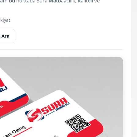
 tam bu noktada Süra Matbaacılık, kaliteli ve
kiyat
 Ara