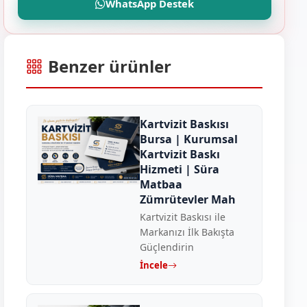
WhatsApp Destek
Benzer ürünler
Kartvizit Baskısı
Bursa | Kurumsal
Kartvizit Baskı
Hizmeti | Süra
Matbaa
Zümrütevler Mah
Kartvizit Baskısı ile
Markanızı İlk Bakışta
Güçlendirin
İncele