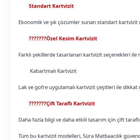
Standart Kartvizit
Adana
Yüreğir
Ekonomik ve şık çözümler sunan standart kartvizit mo
???????Özel Kesim Kartvizit
Adana
Yüreğir
Farklı şekillerde tasarlanan kartvizit seçenekleri ile
Kabartmalı Kartvizit
Adana
Yüreğir
Lak ve gofre uygulamalı kartvizit çeşitleri ile dikkat ç
???????Çift Taraflı Kartvizit
Adana
Yüreğir
Daha fazla bilgi ve daha etkili tasarım için çift tarafl
Tüm bu kartvizit modelleri, Süra Matbaacılık güvences