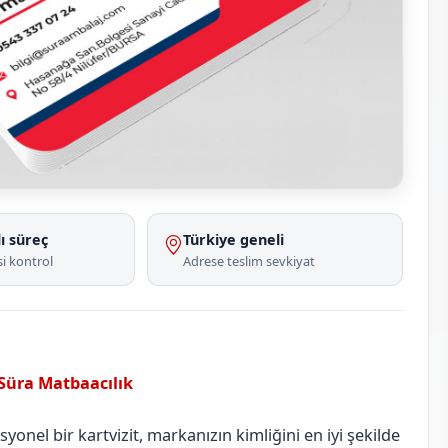
ı süreç
Türkiye geneli
i kontrol
Adrese teslim sevkiyat
 Süra Matbaacılık
Adana
Yüreğir
onel bir kartvizit, markanızın kimliğini en iyi şekilde