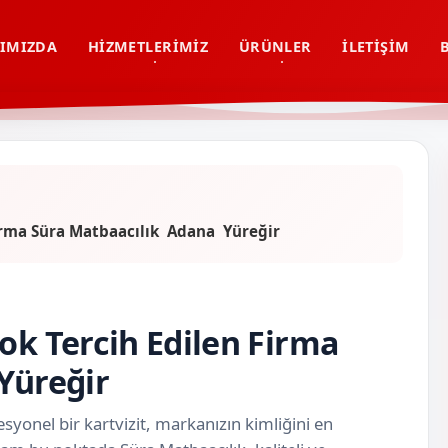
IMIZDA
HIZMETLERIMIZ
ÜRÜNLER
İLETIŞIM
Firma Süra Matbaacılık Adana Yüreğir
ok Tercih Edilen Firma
 Yüreğir
syonel bir kartvizit, markanızın kimliğini en