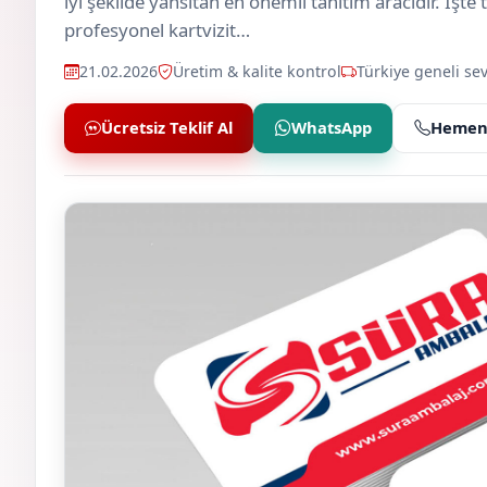
iyi şekilde yansıtan en önemli tanıtım aracıdır. İşte
profesyonel kartvizit…
21.02.2026
Üretim & kalite kontrol
Türkiye geneli sev
Ücretsiz Teklif Al
WhatsApp
Hemen