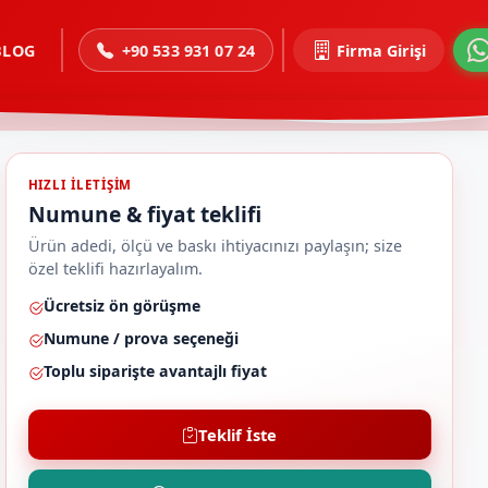
BLOG
+90 533 931 07 24
Firma Girişi
HIZLI ILETIŞIM
Numune & fiyat teklifi
Ürün adedi, ölçü ve baskı ihtiyacınızı paylaşın; size
özel teklifi hazırlayalım.
Ücretsiz ön görüşme
Numune / prova seçeneği
Toplu siparişte avantajlı fiyat
Teklif İste