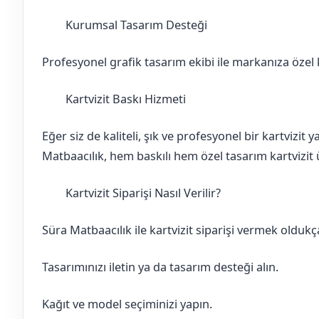
Kurumsal Tasarım Desteği
Adana
Yüreğir
Profesyonel grafik tasarım ekibi ile markanıza özel ka
Kartvizit Baskı Hizmeti
Adana
Yüreğir
Eğer siz de kaliteli, şık ve profesyonel bir kartvizit
Matbaacılık, hem baskılı hem özel tasarım kartvizit ü
Kartvizit Siparişi Nasıl Verilir?
Adana
Yüreğir
Süra Matbaacılık ile kartvizit siparişi vermek oldukça
Tasarımınızı iletin ya da tasarım desteği alın.
Kağıt ve model seçiminizi yapın.