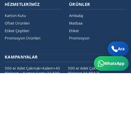
HIZMETLERIMIZ
ÜRÜNLER
Karton Kutu
Ambalaj
Ofset Ürünleri
Matbaa
Etiket Çeşitleri
Etiket
Promosyon Ürünleri
Promosyon
Ara
KAMPANYALAR
WhatsApp
500 er Adet Çakmak+Kalem+A5
500 er Adet Çakmak+Kalem+A5
Bloknot + Karton Çanta 32.500
Bloknot 24.850 TL
TL
1000 er Cepli Dosya+Kurumsal
1000 er Adet
Zarf+Antetli Kağıt 15.450 TL
Kartvizit+Broşür+Etiket 2800 TL
1000 er Adet
Kartvizit+Broşür+Magnet 3200
TL