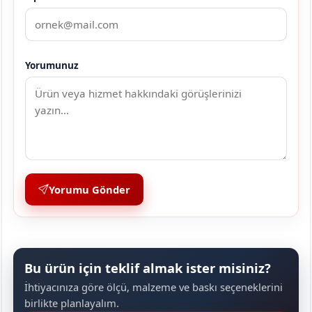
Yorumunuz
Yorumu Gönder
Bu ürün için teklif almak ister misiniz?
İhtiyacınıza göre ölçü, malzeme ve baskı seçeneklerini
birlikte planlayalım.