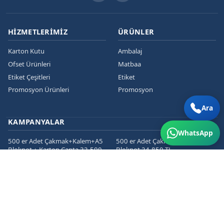
HIZMETLERIMIZ
ÜRÜNLER
Karton Kutu
Ambalaj
Ofset Ürünleri
Matbaa
Etiket Çeşitleri
Etiket
Promosyon Ürünleri
Promosyon
Ara
KAMPANYALAR
WhatsApp
500 er Adet Çakmak+Kalem+A5
500 er Adet Çakmak+Kalem+A5
Bloknot + Karton Çanta 32.500
Bloknot 24.850 TL
TL
1000 er Cepli Dosya+Kurumsal
1000 er Adet
Zarf+Antetli Kağıt 15.450 TL
Kartvizit+Broşür+Etiket 2800 TL
1000 er Adet
Kartvizit+Broşür+Magnet 3200
TL