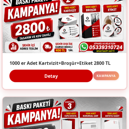
1000 er Adet Kartvizit+Broşür+Etiket 2800 TL
Detay
KAMPANYA