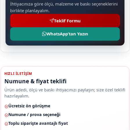
İhtiyacınıza göre ölçü, malzeme ve baskı seçeneklerini
birlikte planlayalım.
Teklif Formu
WhatsApp’tan Yazın
HIZLI ILETIŞIM
Numune & fiyat teklifi
Ürün adedi, ölçü ve baskı ihtiyacınızı paylaşın; size özel teklifi
hazırlayalım.
Ücretsiz ön görüşme
Numune / prova seçeneği
Toplu siparişte avantajlı fiyat