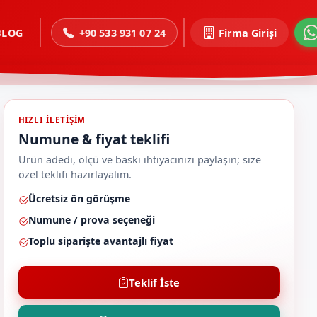
BLOG
+90 533 931 07 24
Firma Girişi
HIZLI ILETIŞIM
Numune & fiyat teklifi
Ürün adedi, ölçü ve baskı ihtiyacınızı paylaşın; size
özel teklifi hazırlayalım.
Ücretsiz ön görüşme
Numune / prova seçeneği
Toplu siparişte avantajlı fiyat
Teklif İste