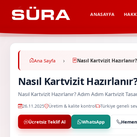
ANASAYFA
HAKK
Ana Sayfa
Nasıl Kartvizit Hazırlanır
Nasıl Kartvizit Hazırlanı
Nasıl Kartvizit Hazırlanır? Adım Adım Kartvizit T
26.11.2025
Üretim & kalite kontrol
Türkiye geneli sev
Ücretsiz Teklif Al
WhatsApp
Hemen