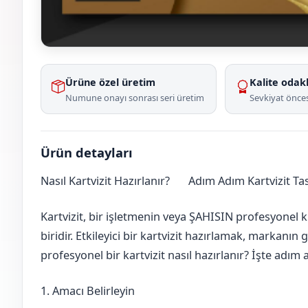
Ürüne özel üretim
Kalite odakl
Numune onayı sonrası seri üretim
Sevkiyat önces
Ürün detayları
Nasıl Kartvizit Hazırlanır?
Adım Adım Kartvizit T
Isparta
Merkez
Kartvizit, bir işletmenin veya ŞAHISIN profesyonel k
biridir. Etkileyici bir kartvizit hazırlamak, markanın 
profesyonel bir kartvizit nasıl hazırlanır? İşte adı
1. Amacı Belirleyin