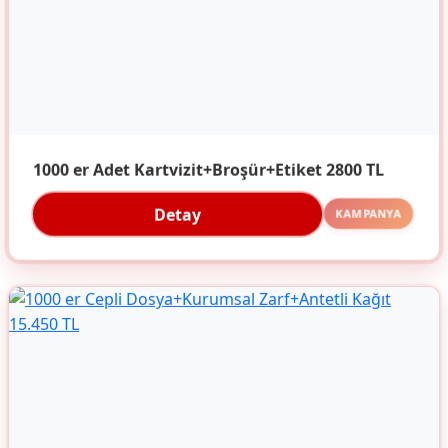
1000 er Adet Kartvizit+Broşür+Etiket 2800 TL
Detay
KAMPANYA