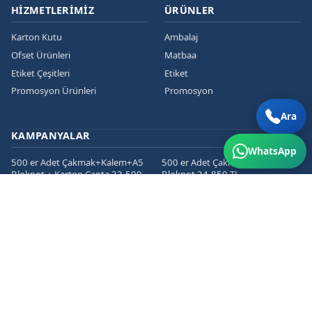
HIZMETLERIMIZ
ÜRÜNLER
Karton Kutu
Ambalaj
Ofset Ürünleri
Matbaa
Etiket Çeşitleri
Etiket
Promosyon Ürünleri
Promosyon
Ara
KAMPANYALAR
WhatsApp
500 er Adet Çakmak+Kalem+A5
500 er Adet Çakmak+Kalem+A5
Bloknot + Karton Çanta 32.500
Bloknot 24.850 TL
TL
1000 er Cepli Dosya+Kurumsal
1000 er Adet
Zarf+Antetli Kağıt 15.450 TL
Kartvizit+Broşür+Etiket 2800 TL
1000 er Adet
Kartvizit+Broşür+Magnet 3200
TL