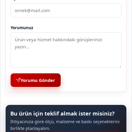
Yorumunuz
Yorumu Gönder
Bu ürün için teklif almak ister misiniz?
İhtiyacınıza göre ölçü, malzeme ve baskı seçeneklerini
birlikte planlayalım.