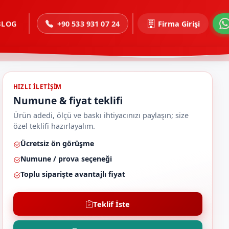
BLOG
+90 533 931 07 24
Firma Girişi
HIZLI ILETIŞIM
Numune & fiyat teklifi
Ürün adedi, ölçü ve baskı ihtiyacınızı paylaşın; size
özel teklifi hazırlayalım.
Ücretsiz ön görüşme
Numune / prova seçeneği
Toplu siparişte avantajlı fiyat
Teklif İste