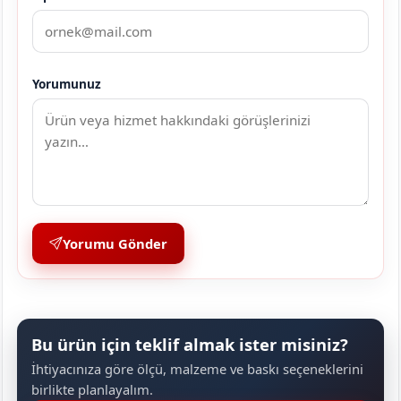
Yorumunuz
Yorumu Gönder
Bu ürün için teklif almak ister misiniz?
İhtiyacınıza göre ölçü, malzeme ve baskı seçeneklerini
birlikte planlayalım.