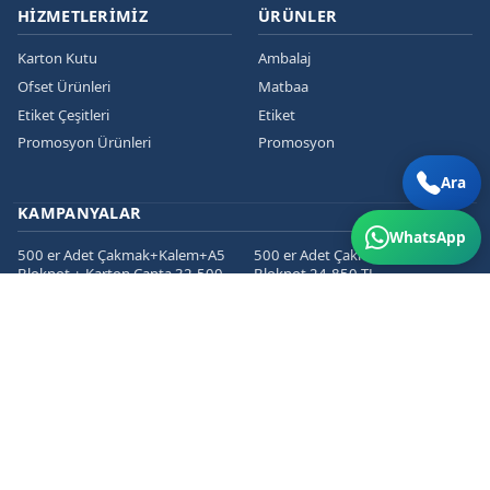
HIZMETLERIMIZ
ÜRÜNLER
Karton Kutu
Ambalaj
Ofset Ürünleri
Matbaa
Etiket Çeşitleri
Etiket
Promosyon Ürünleri
Promosyon
Ara
KAMPANYALAR
WhatsApp
500 er Adet Çakmak+Kalem+A5
500 er Adet Çakmak+Kalem+A5
Bloknot + Karton Çanta 32.500
Bloknot 24.850 TL
TL
1000 er Cepli Dosya+Kurumsal
1000 er Adet
Zarf+Antetli Kağıt 15.450 TL
Kartvizit+Broşür+Etiket 2800 TL
1000 er Adet
Kartvizit+Broşür+Magnet 3200
TL