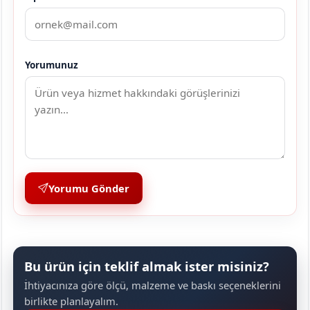
Yorumunuz
Yorumu Gönder
Bu ürün için teklif almak ister misiniz?
İhtiyacınıza göre ölçü, malzeme ve baskı seçeneklerini
birlikte planlayalım.