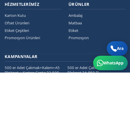
HIZMETLERIMIZ
ÜRÜNLER
Karton Kutu
Ambalaj
Ofset Ürünleri
Matbaa
Etiket Çeşitleri
Etiket
Promosyon Ürünleri
Promosyon
Ara
KAMPANYALAR
WhatsApp
500 er Adet Çakmak+Kalem+A5
500 er Adet Çakmak+Kalem+A5
Bloknot + Karton Çanta 32.500
Bloknot 24.850 TL
TL
1000 er Cepli Dosya+Kurumsal
1000 er Adet
Zarf+Antetli Kağıt 15.450 TL
Kartvizit+Broşür+Etiket 2800 TL
1000 er Adet
Kartvizit+Broşür+Magnet 3200
TL