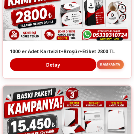
1000 er Adet Kartvizit+Broşür+Etiket 2800 TL
Detay
KAMPANYA