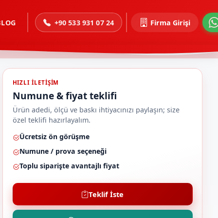
BLOG
+90 533 931 07 24
Firma Girişi
HIZLI ILETIŞIM
Numune & fiyat teklifi
Ürün adedi, ölçü ve baskı ihtiyacınızı paylaşın; size
özel teklifi hazırlayalım.
Ücretsiz ön görüşme
Numune / prova seçeneği
Toplu siparişte avantajlı fiyat
Teklif İste