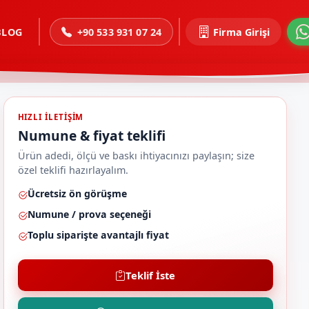
BLOG
+90 533 931 07 24
Firma Girişi
HIZLI ILETIŞIM
Numune & fiyat teklifi
Ürün adedi, ölçü ve baskı ihtiyacınızı paylaşın; size
özel teklifi hazırlayalım.
Ücretsiz ön görüşme
Numune / prova seçeneği
Toplu siparişte avantajlı fiyat
Teklif İste