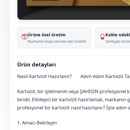
Ürüne özel üretim
Kalite odakl
Numune onayı sonrası seri üretim
Sevkiyat önces
Ürün detayları
Nasıl Kartvizit Hazırlanır?
Adım Adım Kartvizit T
Erzurum
Tekman
Kartvizit, bir işletmenin veya ŞAHISIN profesyonel k
biridir. Etkileyici bir kartvizit hazırlamak, markanın 
profesyonel bir kartvizit nasıl hazırlanır? İşte adı
1. Amacı Belirleyin