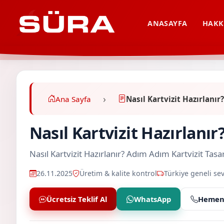
ANASAYFA
HAKK
Ana Sayfa
Nasıl Kartvizit Hazırlanı
Nasıl Kartvizit Hazırlan
Nasıl Kartvizit Hazırlanır? Adım Adım Kartvizit 
26.11.2025
Üretim & kalite kontrol
Türkiye geneli sev
Ücretsiz Teklif Al
WhatsApp
Hemen