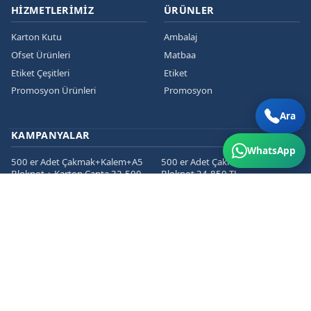
HIZMETLERIMIZ
ÜRÜNLER
Karton Kutu
Ambalaj
Ofset Ürünleri
Matbaa
Etiket Çeşitleri
Etiket
Promosyon Ürünleri
Promosyon
Ara
KAMPANYALAR
WhatsApp
500 er Adet Çakmak+Kalem+A5
500 er Adet Çakmak+Kalem+A5
Bloknot + Karton Çanta 32.500
Bloknot 24.850 TL
TL
1000 er Cepli Dosya+Kurumsal
1000 er Adet
Zarf+Antetli Kağıt 15.450 TL
Kartvizit+Broşür+Etiket 2800 TL
1000 er Adet
Kartvizit+Broşür+Magnet 3200
TL