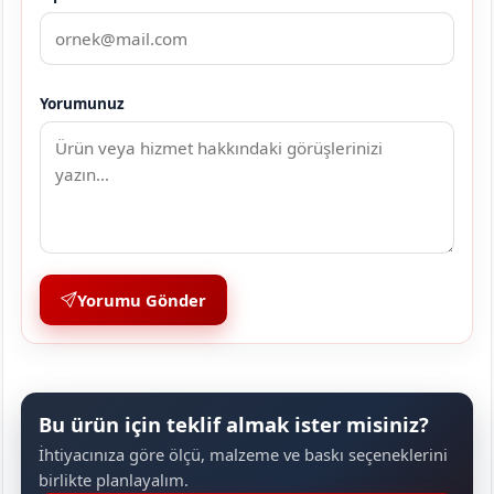
Yorumunuz
Yorumu Gönder
Bu ürün için teklif almak ister misiniz?
İhtiyacınıza göre ölçü, malzeme ve baskı seçeneklerini
birlikte planlayalım.