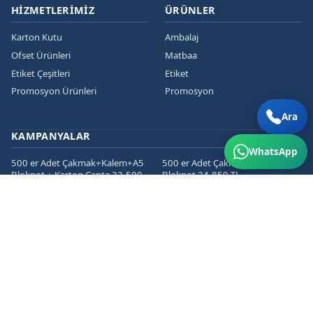
HIZMETLERIMIZ
ÜRÜNLER
Karton Kutu
Ambalaj
Ofset Ürünleri
Matbaa
Etiket Çeşitleri
Etiket
Promosyon Ürünleri
Promosyon
Ara
KAMPANYALAR
WhatsApp
500 er Adet Çakmak+Kalem+A5
500 er Adet Çakmak+Kalem+A5
Bloknot + Karton Çanta 32.500
Bloknot 24.850 TL
TL
1000 er Cepli Dosya+Kurumsal
1000 er Adet
Zarf+Antetli Kağıt 15.450 TL
Kartvizit+Broşür+Etiket 2800 TL
1000 er Adet
Kartvizit+Broşür+Magnet 3200
TL