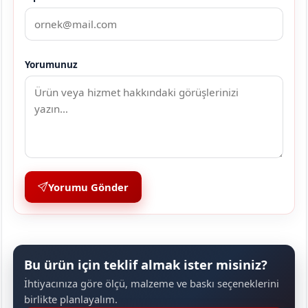
Yorumunuz
Yorumu Gönder
Bu ürün için teklif almak ister misiniz?
İhtiyacınıza göre ölçü, malzeme ve baskı seçeneklerini
birlikte planlayalım.