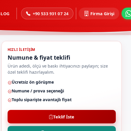
BLOG
+90 533 931 07 24
Firma Girişi
HIZLI ILETIŞIM
Numune & fiyat teklifi
Ürün adedi, ölçü ve baskı ihtiyacınızı paylaşın; size
özel teklifi hazırlayalım.
Ücretsiz ön görüşme
Numune / prova seçeneği
Toplu siparişte avantajlı fiyat
Teklif İste