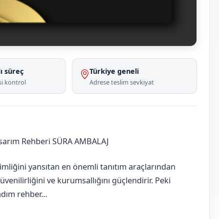
ı süreç
Türkiye geneli
i kontrol
Adrese teslim sevkiyat
asarım Rehberi SÜRA AMBALAJ
imliğini yansıtan en önemli tanıtım araçlarından
güvenilirliğini ve kurumsallığını güçlendirir. Peki
m adım rehber…