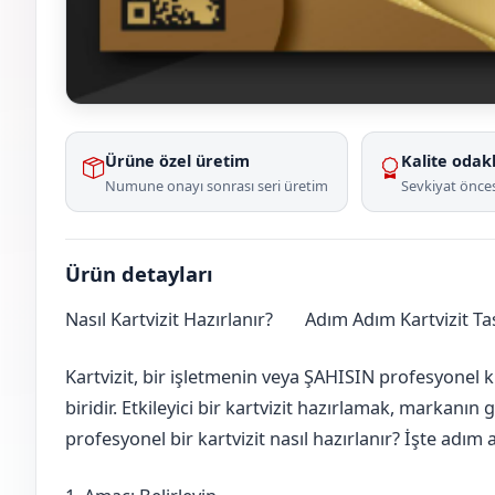
Ürüne özel üretim
Kalite odakl
Numune onayı sonrası seri üretim
Sevkiyat önces
Ürün detayları
Nasıl Kartvizit Hazırlanır?
Adım Adım Kartvizit T
Erzurum
Karayazı
Kartvizit, bir işletmenin veya ŞAHISIN profesyonel k
biridir. Etkileyici bir kartvizit hazırlamak, markanın 
profesyonel bir kartvizit nasıl hazırlanır? İşte adı