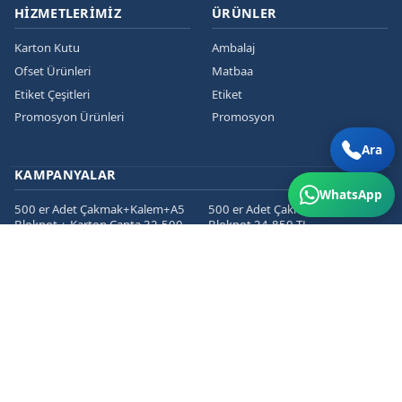
HIZMETLERIMIZ
ÜRÜNLER
Karton Kutu
Ambalaj
Ofset Ürünleri
Matbaa
Etiket Çeşitleri
Etiket
Promosyon Ürünleri
Promosyon
Ara
KAMPANYALAR
WhatsApp
500 er Adet Çakmak+Kalem+A5
500 er Adet Çakmak+Kalem+A5
Bloknot + Karton Çanta 32.500
Bloknot 24.850 TL
TL
1000 er Cepli Dosya+Kurumsal
1000 er Adet
Zarf+Antetli Kağıt 15.450 TL
Kartvizit+Broşür+Etiket 2800 TL
1000 er Adet
Kartvizit+Broşür+Magnet 3200
TL