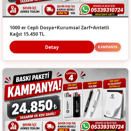
1000 er Cepli Dosya+Kurumsal Zarf+Antetli
Kağıt 15.450 TL
Detay
KAMPANYA