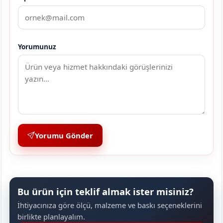
Yorumunuz
Yorumu Gönder
Bu ürün için teklif almak ister misiniz?
İhtiyacınıza göre ölçü, malzeme ve baskı seçeneklerini
birlikte planlayalım.