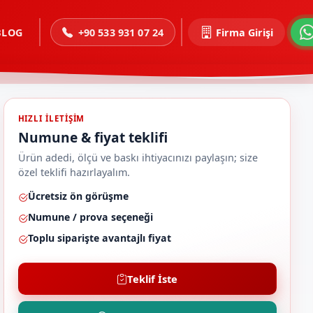
BLOG
+90 533 931 07 24
Firma Girişi
HIZLI ILETIŞIM
Numune & fiyat teklifi
Ürün adedi, ölçü ve baskı ihtiyacınızı paylaşın; size
özel teklifi hazırlayalım.
Ücretsiz ön görüşme
Numune / prova seçeneği
Toplu siparişte avantajlı fiyat
Teklif İste