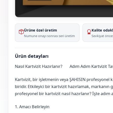
Ürüne özel üretim
Kalite odakl
Numune onayı sonrası seri üretim
Sevkiyat önces
Ürün detayları
Nasıl Kartvizit Hazırlanır?
Adım Adım Kartvizit T
Düzce
Gölyaka
Kartvizit, bir işletmenin veya ŞAHISIN profesyonel k
biridir. Etkileyici bir kartvizit hazırlamak, markanın 
profesyonel bir kartvizit nasıl hazırlanır? İşte adı
1. Amacı Belirleyin