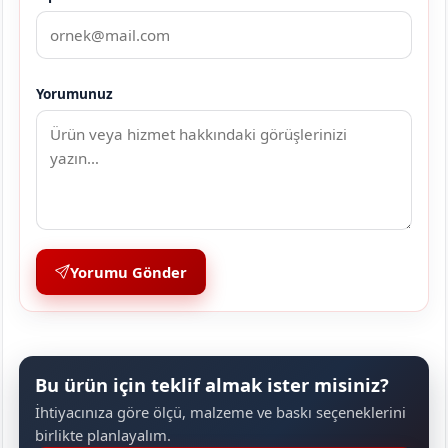
Yorumunuz
Yorumu Gönder
Bu ürün için teklif almak ister misiniz?
İhtiyacınıza göre ölçü, malzeme ve baskı seçeneklerini
birlikte planlayalım.