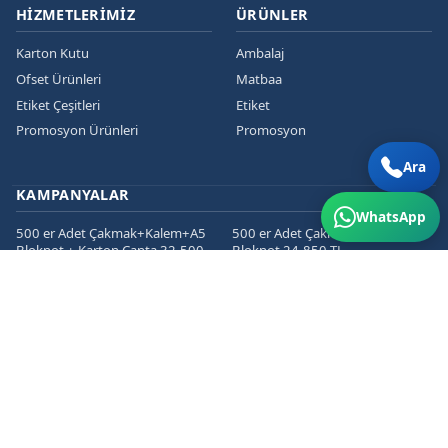
HIZMETLERIMIZ
ÜRÜNLER
Karton Kutu
Ambalaj
Ofset Ürünleri
Matbaa
Etiket Çeşitleri
Etiket
Promosyon Ürünleri
Promosyon
Ara
KAMPANYALAR
WhatsApp
500 er Adet Çakmak+Kalem+A5
500 er Adet Çakmak+Kalem+A5
Bloknot + Karton Çanta 32.500
Bloknot 24.850 TL
TL
1000 er Cepli Dosya+Kurumsal
1000 er Adet
Zarf+Antetli Kağıt 15.450 TL
Kartvizit+Broşür+Etiket 2800 TL
1000 er Adet
Kartvizit+Broşür+Magnet 3200
TL