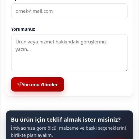
Yorumunuz
Yorumu Gönder
Bu ürün için teklif almak ister misiniz?
İhtiyacınıza göre ölçü, malzeme ve baskı seçeneklerini
birlikte planlayalım.