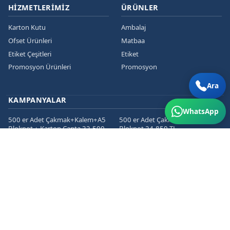
HIZMETLERIMIZ
ÜRÜNLER
Karton Kutu
Ambalaj
Ofset Ürünleri
Matbaa
Etiket Çeşitleri
Etiket
Promosyon Ürünleri
Promosyon
Ara
KAMPANYALAR
WhatsApp
500 er Adet Çakmak+Kalem+A5
500 er Adet Çakmak+Kalem+A5
Bloknot + Karton Çanta 32.500
Bloknot 24.850 TL
TL
1000 er Cepli Dosya+Kurumsal
1000 er Adet
Zarf+Antetli Kağıt 15.450 TL
Kartvizit+Broşür+Etiket 2800 TL
1000 er Adet
Kartvizit+Broşür+Magnet 3200
TL