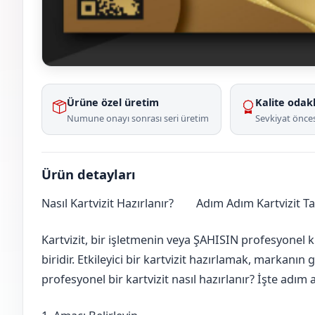
Ürüne özel üretim
Kalite odakl
Numune onayı sonrası seri üretim
Sevkiyat önces
Ürün detayları
Nasıl Kartvizit Hazırlanır?
Adım Adım Kartvizit T
Çanakkale
Merkez
Kartvizit, bir işletmenin veya ŞAHISIN profesyonel k
biridir. Etkileyici bir kartvizit hazırlamak, markanın 
profesyonel bir kartvizit nasıl hazırlanır? İşte adı