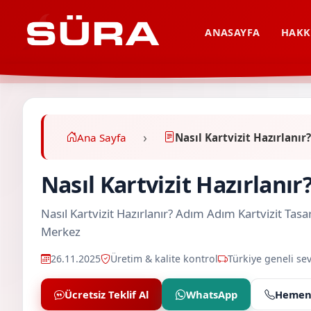
ANASAYFA
HAKK
Ana Sayfa
Nasıl Kartvizit Hazırlanı
Nasıl Kartvizit Hazırlanı
Nasıl Kartvizit Hazırlanır? Adım Adım Kartvizit T
Merkez
26.11.2025
Üretim & kalite kontrol
Türkiye geneli sev
Ücretsiz Teklif Al
WhatsApp
Hemen