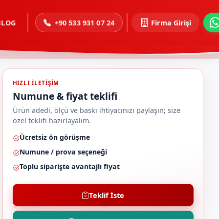
BLOG
+90 533 931 07 24
Firma Girişi
HIZLI ILETIŞIM
Numune & fiyat teklifi
Ürün adedi, ölçü ve baskı ihtiyacınızı paylaşın; size
özel teklifi hazırlayalım.
Ücretsiz ön görüşme
Numune / prova seçeneği
Toplu siparişte avantajlı fiyat
Teklif İste