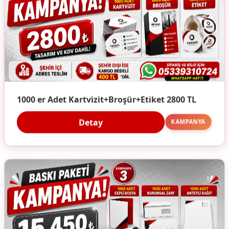
1000 er Adet Kartvizit+Broşür+Etiket 2800 TL
Detay
KAMPANYA