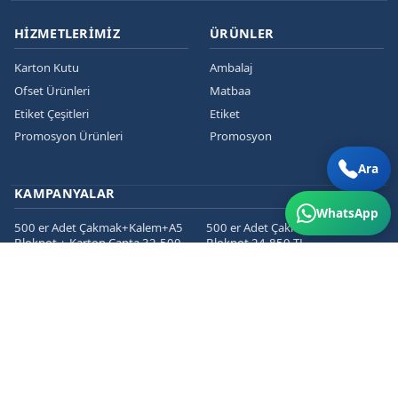
HIZMETLERIMIZ
ÜRÜNLER
Karton Kutu
Ambalaj
Ofset Ürünleri
Matbaa
Etiket Çeşitleri
Etiket
Promosyon Ürünleri
Promosyon
Ara
KAMPANYALAR
WhatsApp
500 er Adet Çakmak+Kalem+A5
500 er Adet Çakmak+Kalem+A5
Bloknot + Karton Çanta 32.500
Bloknot 24.850 TL
TL
1000 er Cepli Dosya+Kurumsal
1000 er Adet
Zarf+Antetli Kağıt 15.450 TL
Kartvizit+Broşür+Etiket 2800 TL
1000 er Adet
Kartvizit+Broşür+Magnet 3200
TL