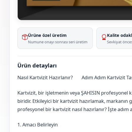
Ürüne özel üretim
Kalite odakl
Numune onayı sonrası seri üretim
Sevkiyat önces
Ürün detayları
Nasıl Kartvizit Hazırlanır?
Adım Adım Kartvizit T
Bursa
Mudanya
Kartvizit, bir işletmenin veya ŞAHISIN profesyonel k
biridir. Etkileyici bir kartvizit hazırlamak, markanın 
profesyonel bir kartvizit nasıl hazırlanır? İşte adı
1. Amacı Belirleyin