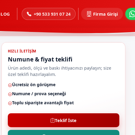
BLOG
+90 533 931 07 24
Firma Girişi
HIZLI ILETIŞIM
Numune & fiyat teklifi
Ürün adedi, ölçü ve baskı ihtiyacınızı paylaşın; size
özel teklifi hazırlayalım.
Ücretsiz ön görüşme
Numune / prova seçeneği
Toplu siparişte avantajlı fiyat
Teklif İste