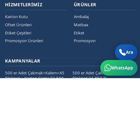
HIZMETLERIMIZ
ÜRÜNLER
Karton Kutu
Ambalaj
Ofset Ürünleri
Matbaa
Etiket Çeşitleri
Etiket
Promosyon Ürünleri
Promosyon
Ara
KAMPANYALAR
WhatsApp
500 er Adet Çakmak+Kalem+A5
500 er Adet Çakmak+Kalem+A5
Bloknot + Karton Çanta 32.500
Bloknot 24.850 TL
TL
1000 er Cepli Dosya+Kurumsal
1000 er Adet
Zarf+Antetli Kağıt 15.450 TL
Kartvizit+Broşür+Etiket 2800 TL
1000 er Adet
Kartvizit+Broşür+Magnet 3200
TL