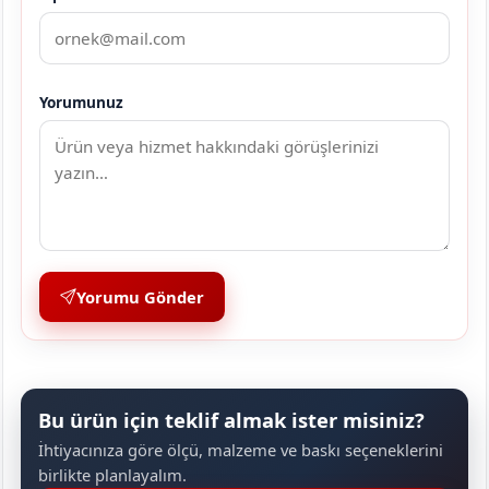
Yorumunuz
Yorumu Gönder
Bu ürün için teklif almak ister misiniz?
İhtiyacınıza göre ölçü, malzeme ve baskı seçeneklerini
birlikte planlayalım.