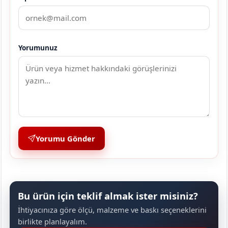
Yorumunuz
Yorumu Gönder
Bu ürün için teklif almak ister misiniz?
İhtiyacınıza göre ölçü, malzeme ve baskı seçeneklerini
birlikte planlayalım.