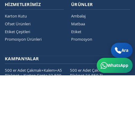
HIZMETLERIMIZ
ÜRÜNLER
Karton Kutu
Ambalaj
Ofset Ürünleri
Matbaa
Etiket Çeşitleri
Etiket
Promosyon Ürünleri
Promosyon
Ara
KAMPANYALAR
WhatsApp
500 er Adet Çakmak+Kalem+A5
500 er Adet Çakmak+Kalem+A5
Bloknot + Karton Çanta 32.500
Bloknot 24.850 TL
TL
1000 er Cepli Dosya+Kurumsal
1000 er Adet
Zarf+Antetli Kağıt 15.450 TL
Kartvizit+Broşür+Etiket 2800 TL
1000 er Adet
Kartvizit+Broşür+Magnet 3200
TL