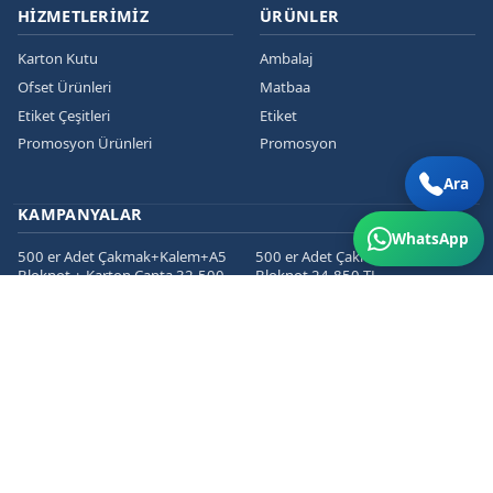
HIZMETLERIMIZ
ÜRÜNLER
Karton Kutu
Ambalaj
Ofset Ürünleri
Matbaa
Etiket Çeşitleri
Etiket
Promosyon Ürünleri
Promosyon
Ara
KAMPANYALAR
WhatsApp
500 er Adet Çakmak+Kalem+A5
500 er Adet Çakmak+Kalem+A5
Bloknot + Karton Çanta 32.500
Bloknot 24.850 TL
TL
1000 er Cepli Dosya+Kurumsal
1000 er Adet
Zarf+Antetli Kağıt 15.450 TL
Kartvizit+Broşür+Etiket 2800 TL
1000 er Adet
Kartvizit+Broşür+Magnet 3200
TL