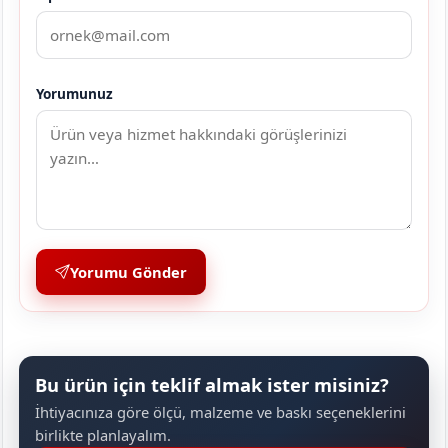
Yorumunuz
Yorumu Gönder
Bu ürün için teklif almak ister misiniz?
İhtiyacınıza göre ölçü, malzeme ve baskı seçeneklerini
birlikte planlayalım.