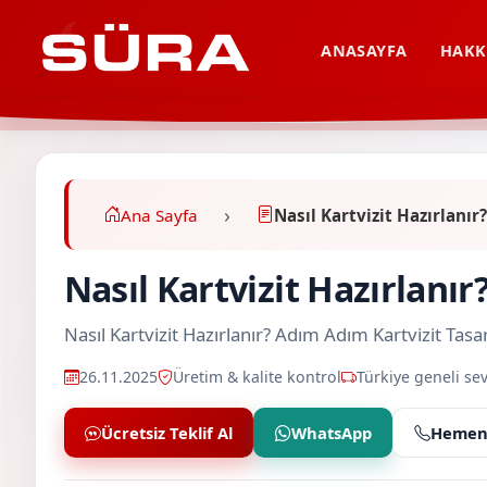
ANASAYFA
HAKK
Ana Sayfa
Nasıl Kartvizit Hazırlanır
Nasıl Kartvizit Hazırlanı
Nasıl Kartvizit Hazırlanır? Adım Adım Kartvizit T
26.11.2025
Üretim & kalite kontrol
Türkiye geneli sev
Ücretsiz Teklif Al
WhatsApp
Hemen