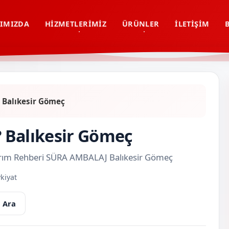
IMIZDA
HIZMETLERIMIZ
ÜRÜNLER
İLETIŞIM
? Balıkesir Gömeç
r? Balıkesir Gömeç
asarım Rehberi SÜRA AMBALAJ Balıkesir Gömeç
kiyat
 Ara