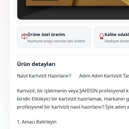
Ürüne özel üretim
Kalite odakl
Numune onayı sonrası seri üretim
Sevkiyat önces
Ürün detayları
Nasıl Kartvizit Hazırlanır?
Adım Adım Kartvizit T
Balıkesir
Gömeç
Kartvizit, bir işletmenin veya ŞAHISIN profesyonel k
biridir. Etkileyici bir kartvizit hazırlamak, markanın 
profesyonel bir kartvizit nasıl hazırlanır? İşte adı
1. Amacı Belirleyin