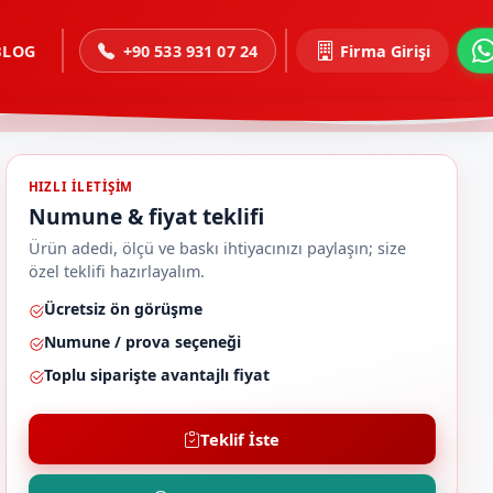
BLOG
+90 533 931 07 24
Firma Girişi
HIZLI ILETIŞIM
Numune & fiyat teklifi
Ürün adedi, ölçü ve baskı ihtiyacınızı paylaşın; size
özel teklifi hazırlayalım.
Ücretsiz ön görüşme
Numune / prova seçeneği
Toplu siparişte avantajlı fiyat
Teklif İste