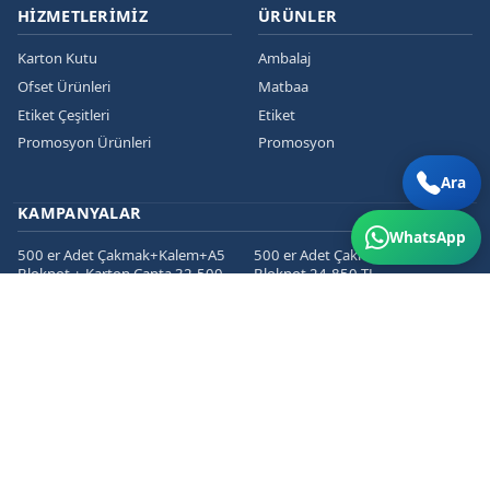
HIZMETLERIMIZ
ÜRÜNLER
Karton Kutu
Ambalaj
Ofset Ürünleri
Matbaa
Etiket Çeşitleri
Etiket
Promosyon Ürünleri
Promosyon
Ara
KAMPANYALAR
WhatsApp
500 er Adet Çakmak+Kalem+A5
500 er Adet Çakmak+Kalem+A5
Bloknot + Karton Çanta 32.500
Bloknot 24.850 TL
TL
1000 er Cepli Dosya+Kurumsal
1000 er Adet
Zarf+Antetli Kağıt 15.450 TL
Kartvizit+Broşür+Etiket 2800 TL
1000 er Adet
Kartvizit+Broşür+Magnet 3200
TL