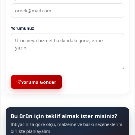
Yorumunuz
Yorumu Gönder
Bu ürün için teklif almak ister misiniz?
İhtiyacınıza göre ölçü, malzeme ve baskı seçeneklerini
birlikte planlayalım.