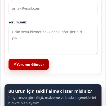
Yorumunuz
Yorumu Gönder
Bu ürün için teklif almak ister misiniz?
İhtiyacınıza göre ölçü, malzeme ve baskı seçeneklerini
birlikte planlayalım.