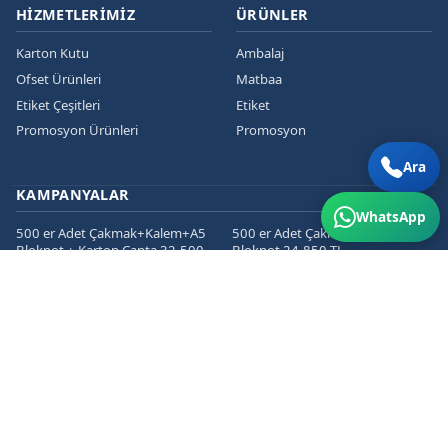
HIZMETLERIMIZ
ÜRÜNLER
Karton Kutu
Ambalaj
Ofset Ürünleri
Matbaa
Etiket Çeşitleri
Etiket
Promosyon Ürünleri
Promosyon
Ara
KAMPANYALAR
WhatsApp
500 er Adet Çakmak+Kalem+A5
500 er Adet Çakmak+Kalem+A5
Bloknot + Karton Çanta 32.500
Bloknot 24.850 TL
TL
1000 er Cepli Dosya+Kurumsal
1000 er Adet
Zarf+Antetli Kağıt 15.450 TL
Kartvizit+Broşür+Etiket 2800 TL
1000 er Adet
Kartvizit+Broşür+Magnet 3200
TL