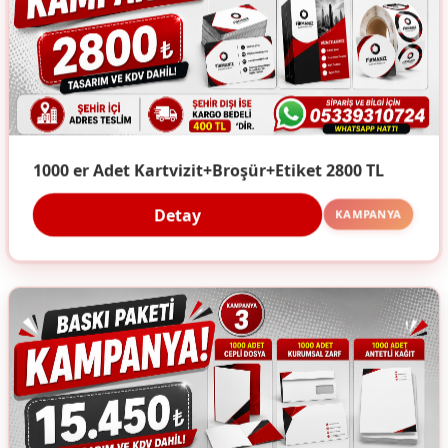
1000 er Adet Kartvizit+Broşür+Etiket 2800 TL
Detay
KAMPANYA