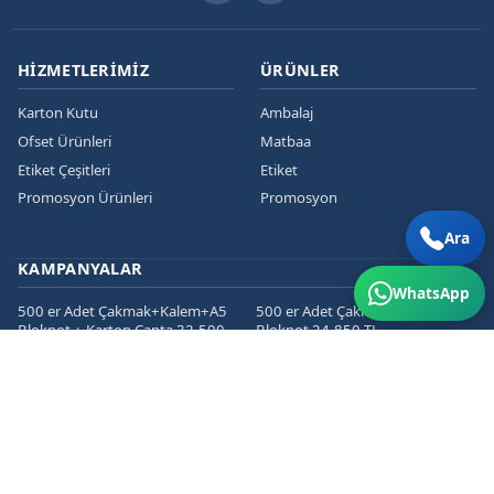
HIZMETLERIMIZ
ÜRÜNLER
Karton Kutu
Ambalaj
Ofset Ürünleri
Matbaa
Etiket Çeşitleri
Etiket
Promosyon Ürünleri
Promosyon
Ara
KAMPANYALAR
WhatsApp
500 er Adet Çakmak+Kalem+A5
500 er Adet Çakmak+Kalem+A5
Bloknot + Karton Çanta 32.500
Bloknot 24.850 TL
TL
1000 er Cepli Dosya+Kurumsal
1000 er Adet
Zarf+Antetli Kağıt 15.450 TL
Kartvizit+Broşür+Etiket 2800 TL
1000 er Adet
Kartvizit+Broşür+Magnet 3200
TL