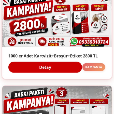
1000 er Adet Kartvizit+Broşür+Etiket 2800 TL
Detay
KAMPANYA