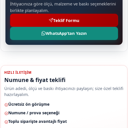
İhtiyacınıza göre ölçü, malzeme ve baskı seçeneklerini
birlikte planlayalım.
Teklif Formu
WhatsApp’tan Yazın
HIZLI ILETIŞIM
Numune & fiyat teklifi
Ürün adedi, ölçü ve baskı ihtiyacınızı paylaşın; size özel teklifi
hazırlayalım.
Ücretsiz ön görüşme
Numune / prova seçeneği
Toplu siparişte avantajlı fiyat