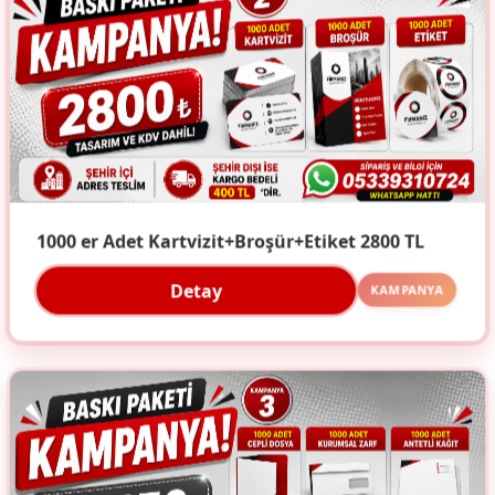
1000 er Adet Kartvizit+Broşür+Etiket 2800 TL
Detay
KAMPANYA