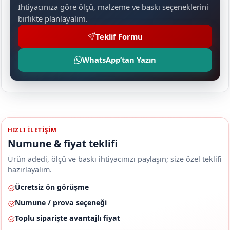
İhtiyacınıza göre ölçü, malzeme ve baskı seçeneklerini
birlikte planlayalım.
Teklif Formu
WhatsApp’tan Yazın
HIZLI ILETIŞIM
Numune & fiyat teklifi
Ürün adedi, ölçü ve baskı ihtiyacınızı paylaşın; size özel teklifi
hazırlayalım.
Ücretsiz ön görüşme
Numune / prova seçeneği
Toplu siparişte avantajlı fiyat