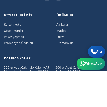
HIZMETLERIMIZ
ÜRÜNLER
Karton Kutu
Ambalaj
Ofset Ürünleri
Matbaa
Etiket Çeşitleri
Etiket
Promosyon Ürünleri
Promosyon
Ara
KAMPANYALAR
WhatsApp
500 er Adet Çakmak+Kalem+A5
500 er Adet Çakmak+Kalem+A5
Bloknot + Karton Çanta 32.500
Bloknot 24.850 TL
TL
1000 er Cepli Dosya+Kurumsal
1000 er Adet
Zarf+Antetli Kağıt 15.450 TL
Kartvizit+Broşür+Etiket 2800 TL
1000 er Adet
Kartvizit+Broşür+Magnet 3200
TL